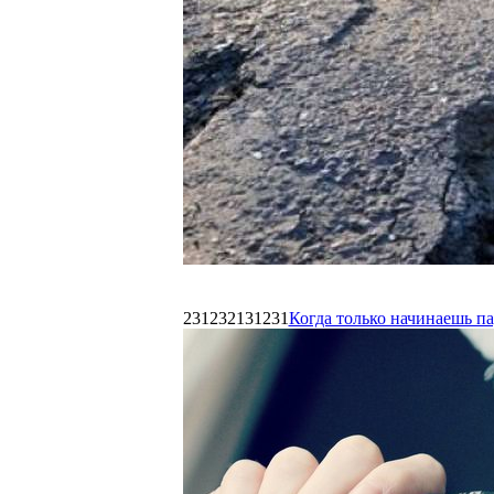
231232131231
Когда только начинаешь п