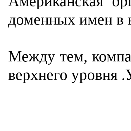
Американская ор
доменных имен в к
Между тем, компа
верхнего уровня .