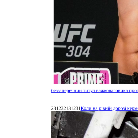
беззаперечний титул важковаговика прот
231232131231
Коли на рівній дорозі керм