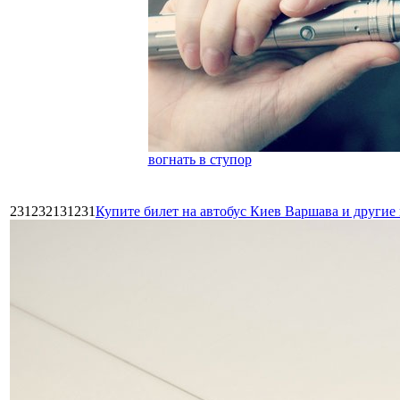
вогнать в ступор
231232131231
Купите билет на автобус Киев Варшава и други