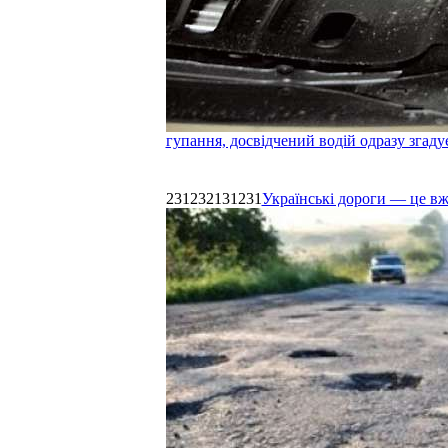
гупання, досвідчений водій одразу згаду
231232131231
Українські дороги — це в