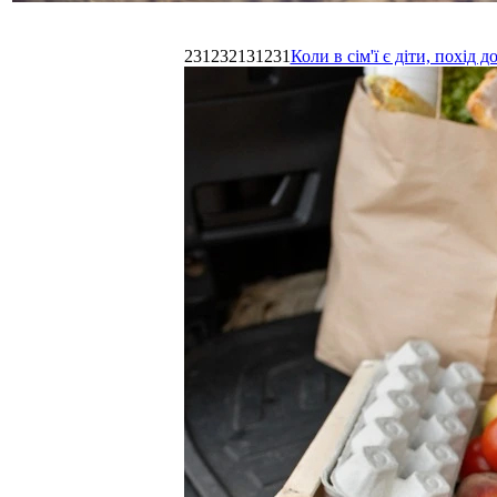
231232131231
Коли в сім'ї є діти, похі