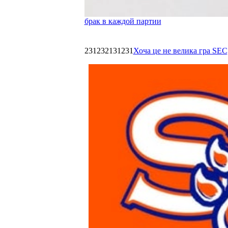
брак в каждой партии
231232131231
Хоча це не велика гра SEC,