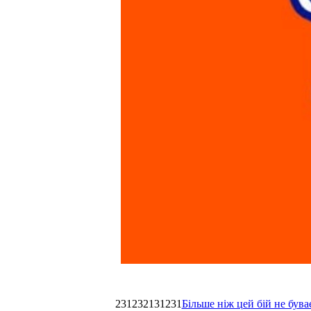
231232131231
Більше ніж цей бій не був