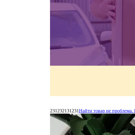
231232131231
Найти товар не проблема. 