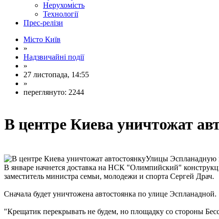
Нерухомість
Технології
Прес-релізи
Місто Київ
»
Надзвичайні події
»
27 листопада, 14:55
»
переглянуто: 2244
В центре Киева уничтожат ав
Улицы Эспланадную и
В январе начнется доставка на НСК "Олимпийский" конструкци
заместитель министра семьи, молодежи и спорта Сергей Драч.
Сначала будет уничтожена автостоянка по улице Эспланадной.
"Крещатик перекрывать не будем, но площадку со стороны Бесса