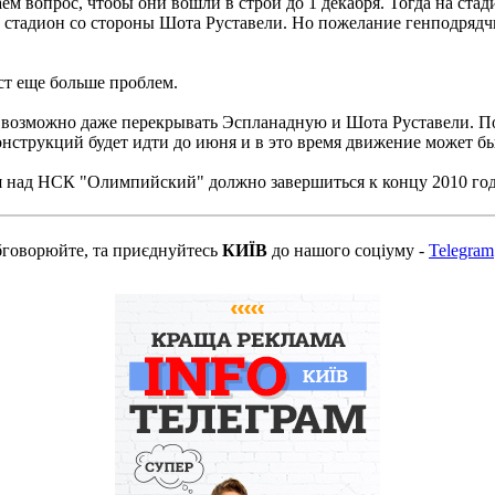
м вопрос, чтобы они вошли в строй до 1 декабря. Тогда на ста
 стадион со стороны Шота Руставели. Но пожелание генподрядчик
ст еще больше проблем.
 возможно даже перекрывать Эспланадную и Шота Руставели. По
онструкций будет идти до июня и в это время движение может бы
ия над НСК "Олимпийский" должно завершиться к концу 2010 го
бговорюйте, та приєднуйтесь
КИЇВ
до нашого соціуму -
Telegram