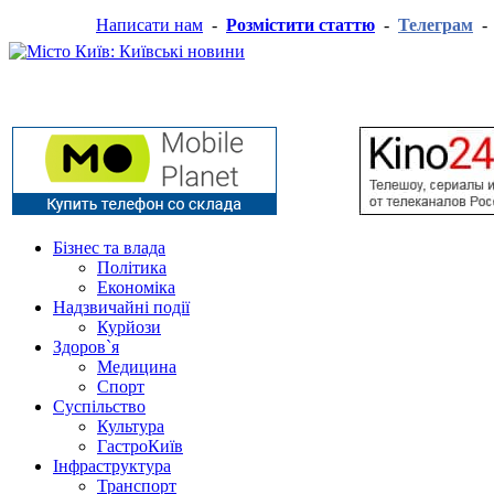
Написати нам
-
Розмістити статтю
-
Телеграм
Бізнес та влада
Політика
Економіка
Надзвичайні події
Курйози
Здоров`я
Медицина
Спорт
Суспільство
Культура
ГастроКиїв
Інфраструктура
Транспорт