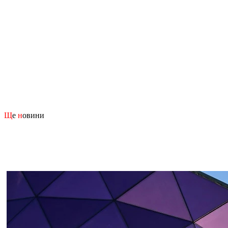
Щ
е
н
овини