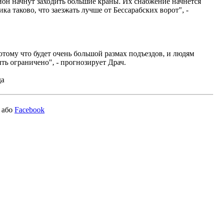
дион начнут заходить большие краны. Их снабжение начнется
а таково, что заезжать лучше от Бессарабских ворот", -
тому что будет очень большой размах подъездов, и людям
ть ограничено", - прогнозирует Драч.
да
або
Facebook