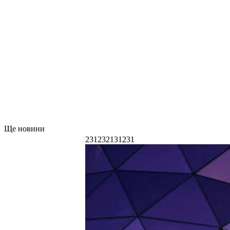
Ще новини
231232131231