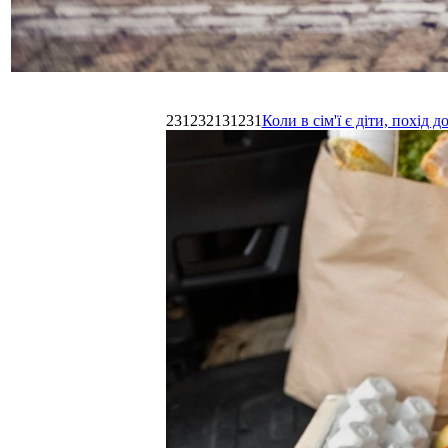
231232131231
Коли в сім'ї є діти, похі