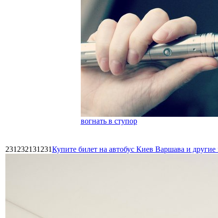
вогнать в ступор
231232131231
Купите билет на автобус Киев Варшава и други