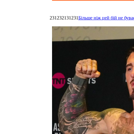
231232131231
Більше ніж цей бій не був