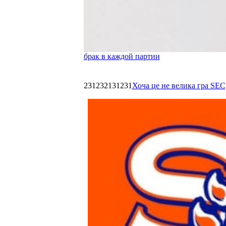
брак в каждой партии
231232131231
Хоча це не велика гра SEC,