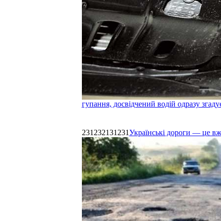
гупання, досвідчений водій одразу згаду
231232131231
Українські дороги — це в