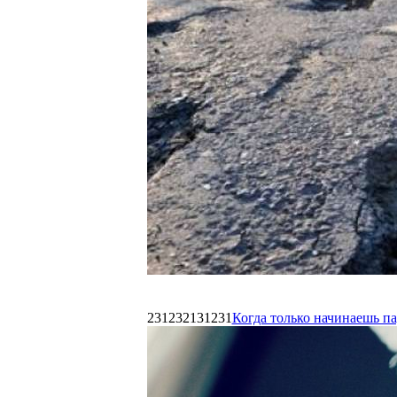
231232131231
Когда только начинаешь п