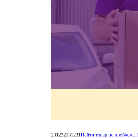
231232131231
Найти товар не проблема. 