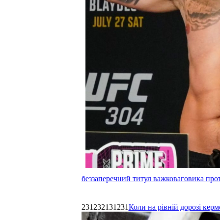
беззаперечний титул важковаговика прот
231232131231
Коли на рівній дорозі керм