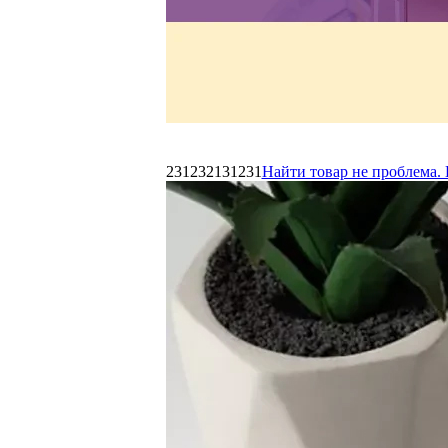
231232131231
Найти товар не проблема. 