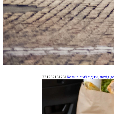
231232131231
Коли в сім'ї є діти, похі