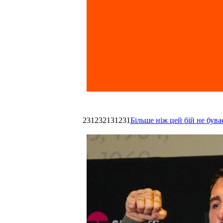
231232131231
Більше ніж цей бій не був