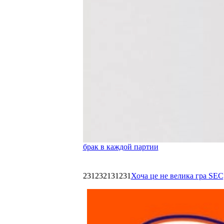
брак в каждой партии
231232131231
Хоча це не велика гра SEC,