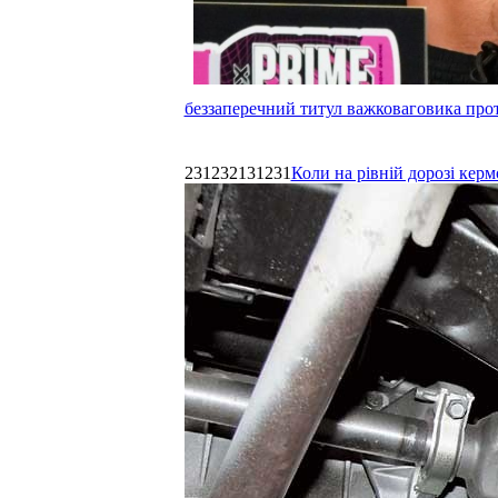
беззаперечний титул важковаговика прот
231232131231
Коли на рівній дорозі керм