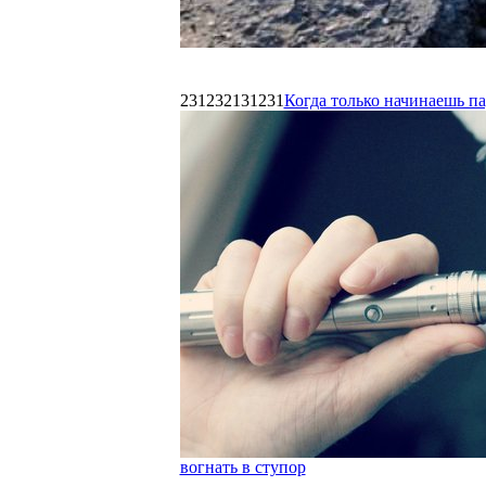
231232131231
Когда только начинаешь п
вогнать в ступор