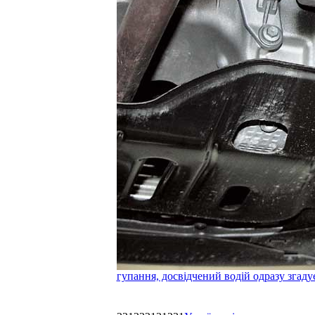
гупання, досвідчений водій одразу згаду