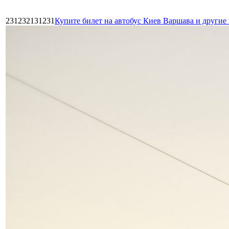
231232131231
Купите билет на автобус Киев Варшава и други