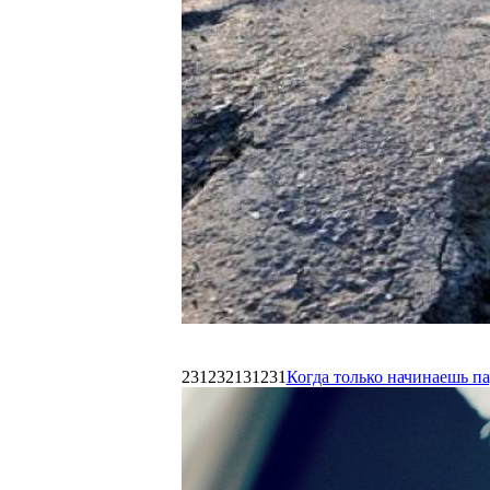
231232131231
Когда только начинаешь п