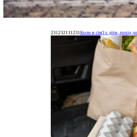
231232131231
Коли в сім'ї є діти, похі