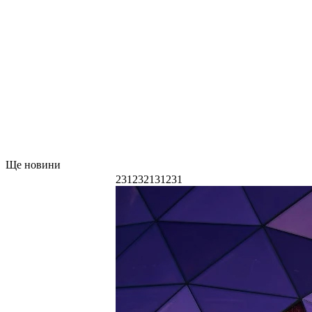
Ще новини
231232131231