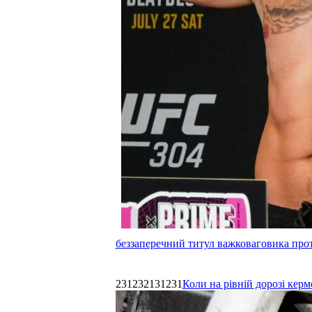
беззаперечний титул важковаговика прот
231232131231
Коли на рівній дорозі керм