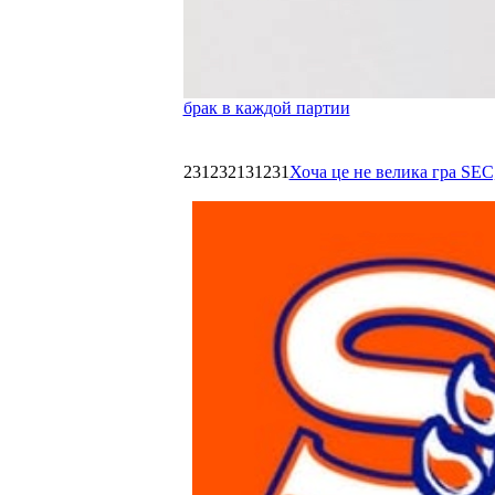
брак в каждой партии
231232131231
Хоча це не велика гра SEC,