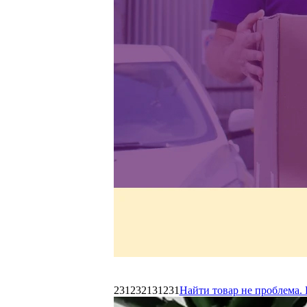
231232131231
Найти товар не проблема. 