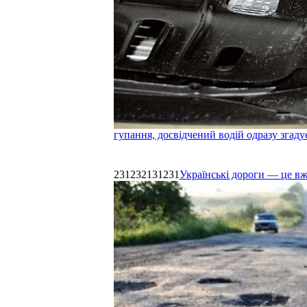
гупання, досвідчений водій одразу згаду
231232131231
Українські дороги — це в