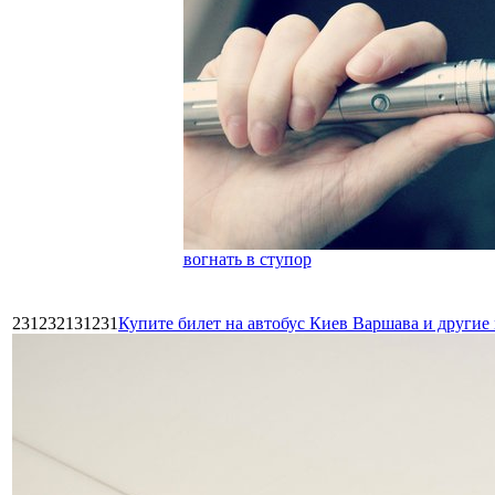
вогнать в ступор
231232131231
Купите билет на автобус Киев Варшава и други