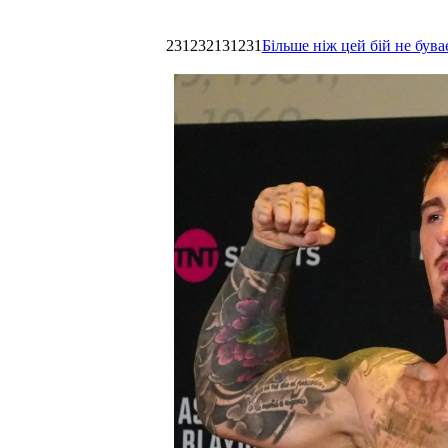
231232131231
Більше ніж цей бій не був