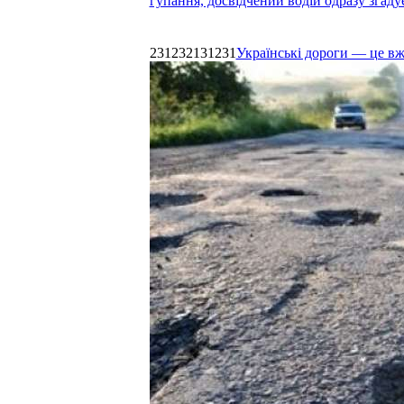
гупання, досвідчений водій одразу згаду
231232131231
Українські дороги — це в