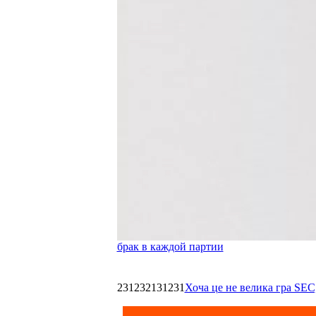
брак в каждой партии
231232131231
Хоча це не велика гра SEC,