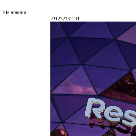
Ще новини
231232131231