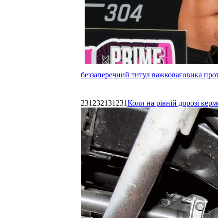
беззаперечний титул важковаговика прот
231232131231
Коли на рівній дорозі керм