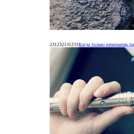
231232131231
Когда только начинаешь п