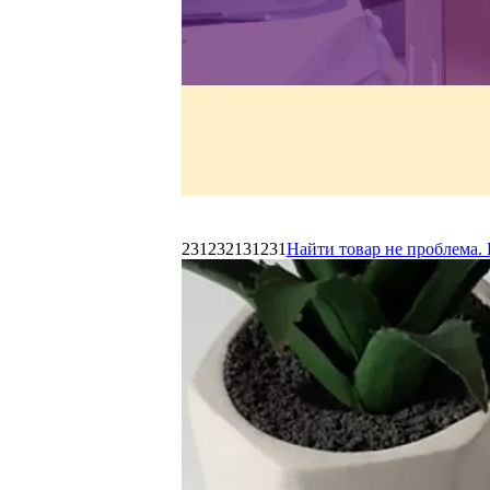
231232131231
Найти товар не проблема. 