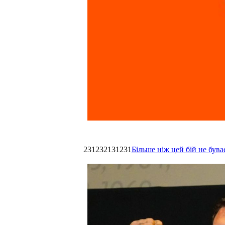
231232131231
Більше ніж цей бій не був