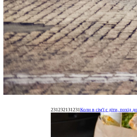
231232131231
Коли в сім'ї є діти, похі