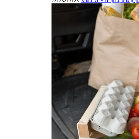
231232131231
Коли в сім'ї є діти, похі