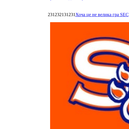
231232131231
Хоча це не велика гра SEC,