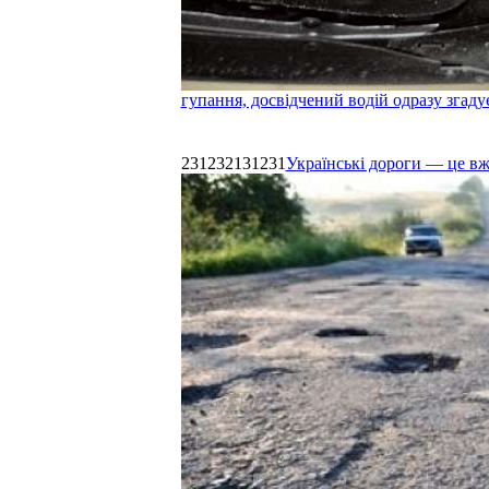
гупання, досвідчений водій одразу згаду
231232131231
Українські дороги — це в