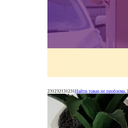
231232131231
Найти товар не проблема. 