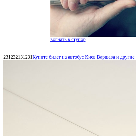
вогнать в ступор
231232131231
Купите билет на автобус Киев Варшава и други