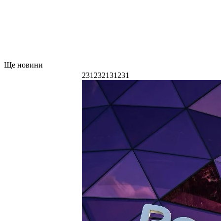
Ще новини
231232131231