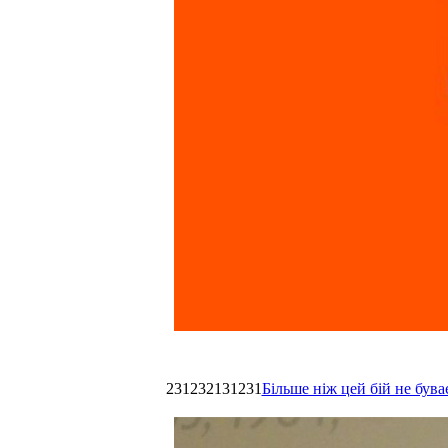
231232131231
Більше ніж цей бій не був