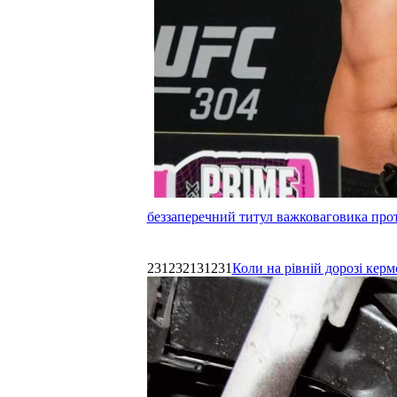
беззаперечний титул важковаговика прот
231232131231
Коли на рівній дорозі керм