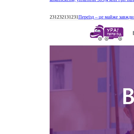
231232131231
Переїзд – це майже завжди 