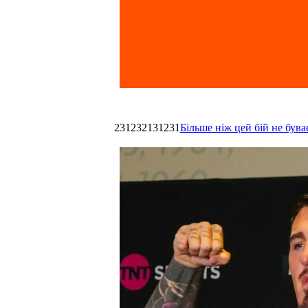
231232131231
Більше ніж цей бій не був