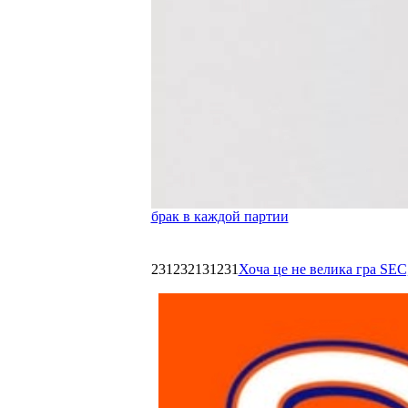
брак в каждой партии
231232131231
Хоча це не велика гра SEC,