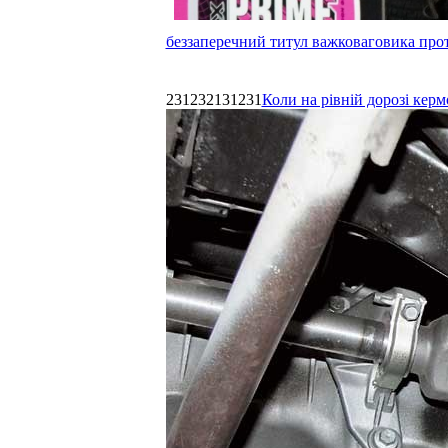
беззаперечний титул важковаговика прот
231232131231
Коли на рівній дорозі керм