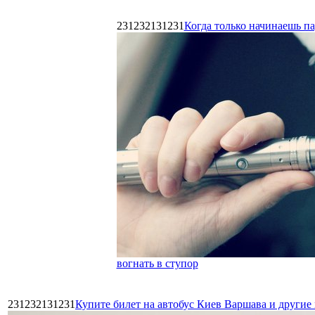
231232131231
Когда только начинаешь п
вогнать в ступор
231232131231
Купите билет на автобус Киев Варшава и други