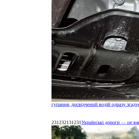
гупання, досвідчений водій одразу згаду
231232131231
Українські дороги — це в