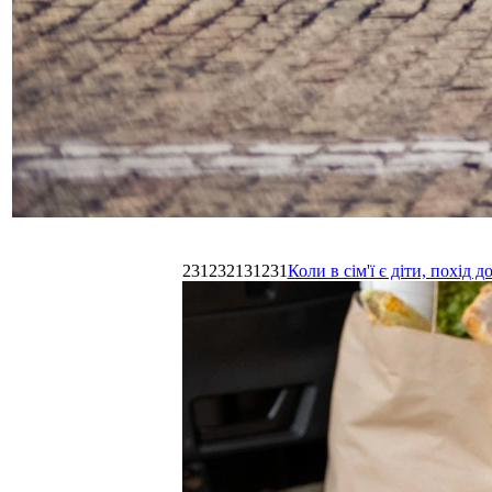
231232131231
Коли в сім'ї є діти, похі