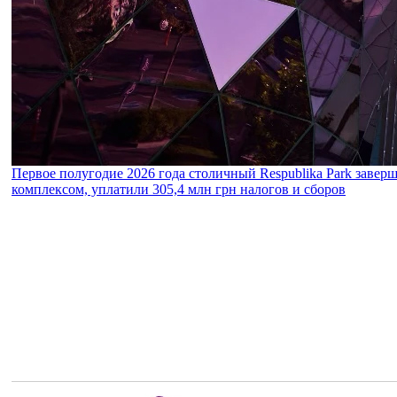
Первое полугодие 2026 года столичный Respublika Park завер
комплексом, уплатили 305,4 млн грн налогов и сборов