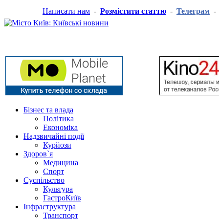
Написати нам
-
Розмістити статтю
-
Телеграм
Бізнес та влада
Політика
Економіка
Надзвичайні події
Курйози
Здоров`я
Медицина
Спорт
Суспільство
Культура
ГастроКиїв
Інфраструктура
Транспорт