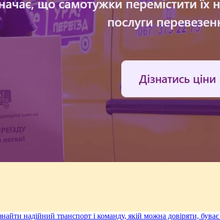
 знайти надійний транспорт і команду, якій можна довіряти, бува