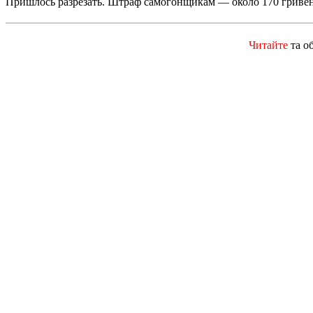
Пришлось разрезать. Штраф самогонщикам — около 170 гривен
Читайте
та о