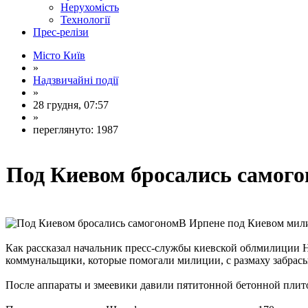
Нерухомість
Технології
Прес-релізи
Місто Київ
»
Надзвичайні події
»
28 грудня, 07:57
»
переглянуто: 1987
Под Киевом бросались самог
В Ирпене под Киевом мили
Как рассказал начальник пресс-службы киевской облмилиции Н
коммунальщики, которые помогали милиции, с размаху забрасы
После аппараты и змеевики давили пятитонной бетонной плито