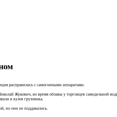
оном
ция расправилась с самогонными аппаратами.
иколай Жукович, во время облавы у торговцев самодельной вод
вали в кузов грузовика.
й, но они не поддавались.