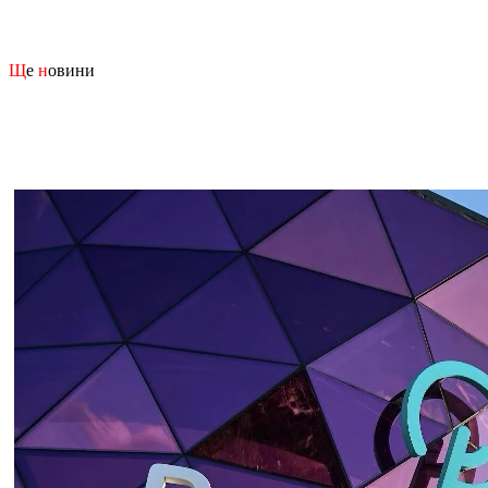
Щ
е
н
овини