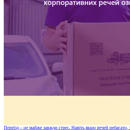
Переїзд – це майже завжди стрес. Навіть якщо речей небагато,