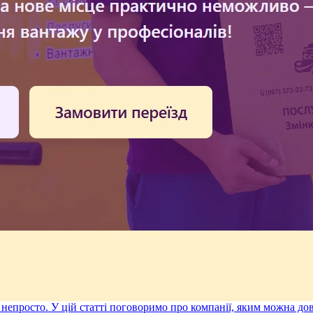
є непросто. У цій статті поговоримо про компанії, яким можна д