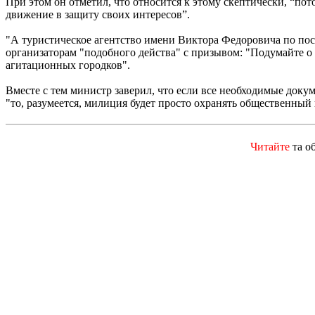
При этом он отметил, что относится к этому скептически, “по
движение в защиту своих интересов”.
"А туристическое агентство имени Виктора Федоровича по посе
организаторам "подобного действа" с призывом: "Подумайте о д
агитационных городков".
Вместе с тем министр заверил, что если все необходимые док
"то, разумеется, милиция будет просто охранять общественный 
Читайте
та о