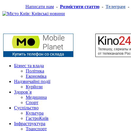
Написати нам
-
Розмістити статтю
-
Телеграм
Бізнес та влада
Політика
Економіка
Надзвичайні події
Курйози
Здоров`я
Медицина
Спорт
Суспільство
Культура
ГастроКиїв
Інфраструктура
Транспорт