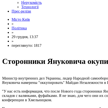
Нерухомість
Технології
Прес-релізи
Місто Київ
»
Політика
»
29 грудня, 13:37
»
переглянуто: 1817
Сторонники Януковича окуп
Министр внутренних дел Украины, лидер Народной самооборон
Януковича намерены "оккупировать" Майдан Незалежности в 
"У нас есть информация, что после Нового года сторонники 
складов с валянками, фуфайками. Я не знаю, для чего они их соб
конференции в Хмельницком.