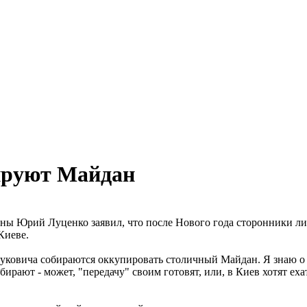
ируют Майдан
ы Юрий Луценко заявил, что после Нового года сторонники лид
Киеве.
Януковича собираются оккупировать столичный Майдан. Я знаю 
ирают - может, "передачу" своим готовят, или, в Киев хотят ехать