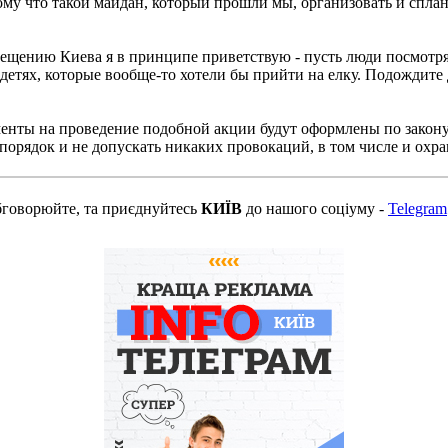
тому что такой майдан, который прошли мы, организовать и спла
щению Киева я в принципе приветствую - пусть люди посмотрят н
етях, которые вообще-то хотели бы прийти на елку. Подождите д
ументы на проведение подобной акции будут оформлены по закон
порядок и не допускать никаких провокаций, в том числе и охра
бговорюйте, та приєднуйтесь
КИЇВ
до нашого соціуму -
Telegram