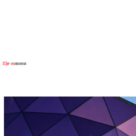
Щ
е
н
овини