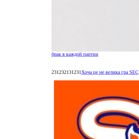
брак в каждой партии
231232131231
Хоча це не велика гра SEC,