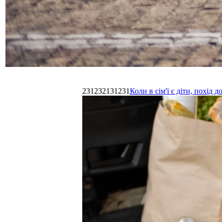
231232131231
Коли в сім'ї є діти, похі