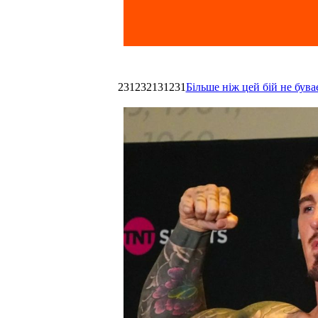
231232131231
Більше ніж цей бій не був