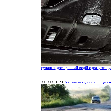
гупання, досвідчений водій одразу згаду
231232131231
Українські дороги — це в