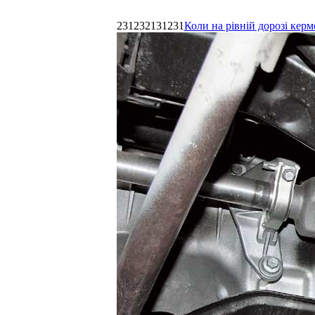
231232131231
Коли на рівній дорозі керм