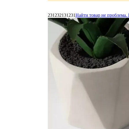
231232131231
Найти товар не проблема. 