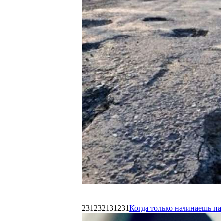
231232131231
Когда только начинаешь п