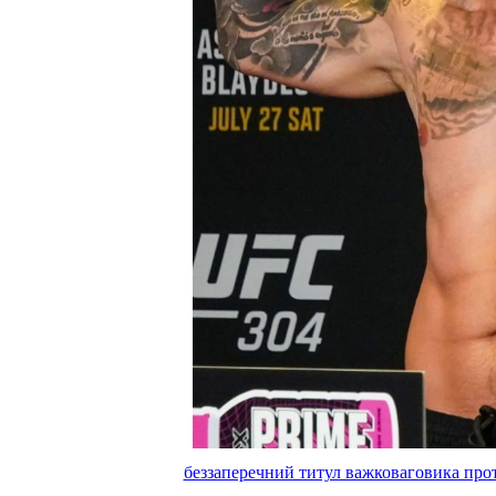
беззаперечний титул важковаговика прот