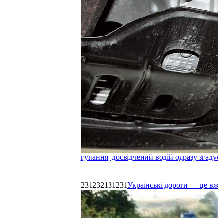
гупання, досвідчений водій одразу згаду
231232131231
Українські дороги — це в