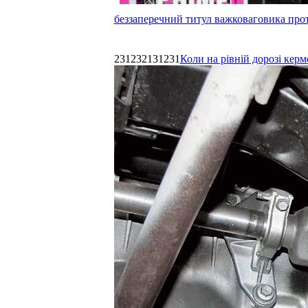
беззаперечний титул важковаговика прот
231232131231
Коли на рівній дорозі керм