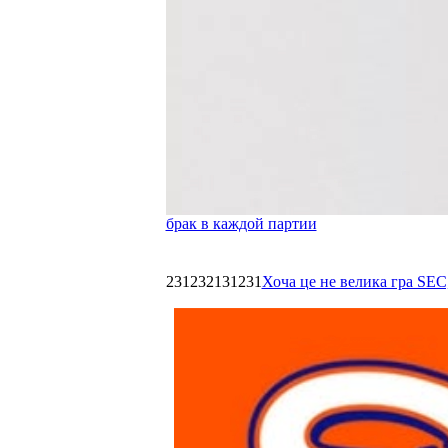
брак в каждой партии
231232131231
Хоча це не велика гра SEC,