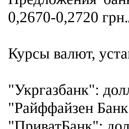
0,2670-0,2720 грн.
Курсы валют, уста
"Укргазбанк": долл
"Райффайзен Банк А
"ПриватБанк": долл