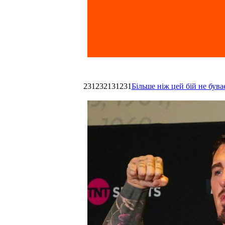
231232131231
Більше ніж цей бій не був