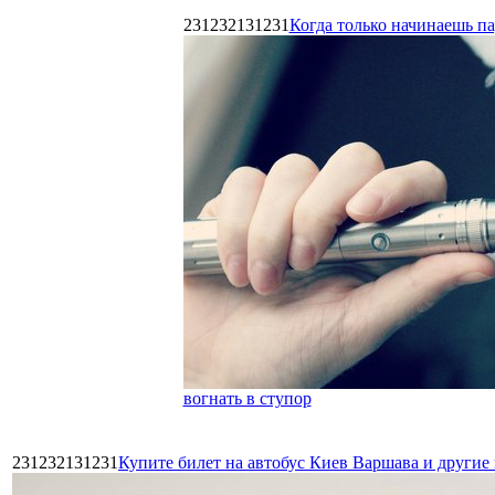
231232131231
Когда только начинаешь п
вогнать в ступор
231232131231
Купите билет на автобус Киев Варшава и други