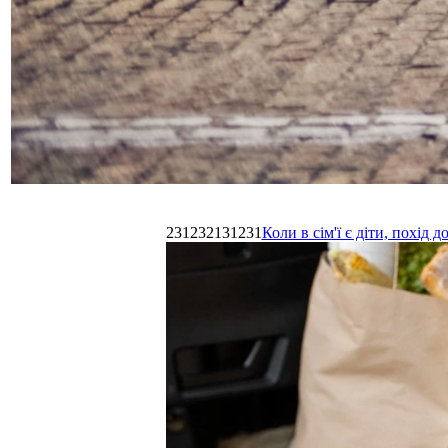
231232131231
Коли в сім'ї є діти, похі