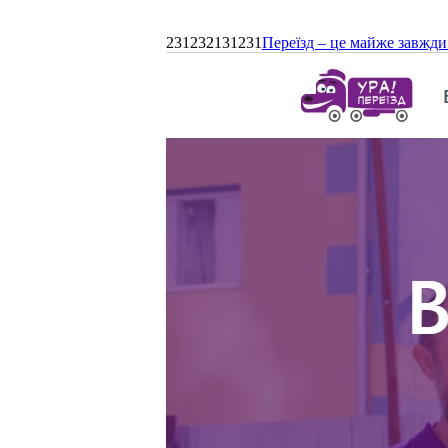
231232131231
Переїзд – це майже завжди 