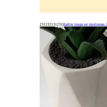
231232131231
Найти товар не проблема. 