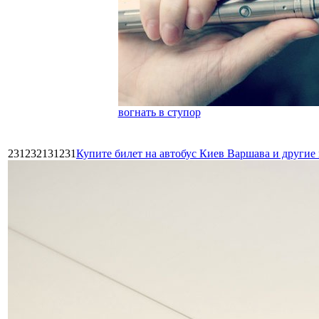
вогнать в ступор
231232131231
Купите билет на автобус Киев Варшава и други