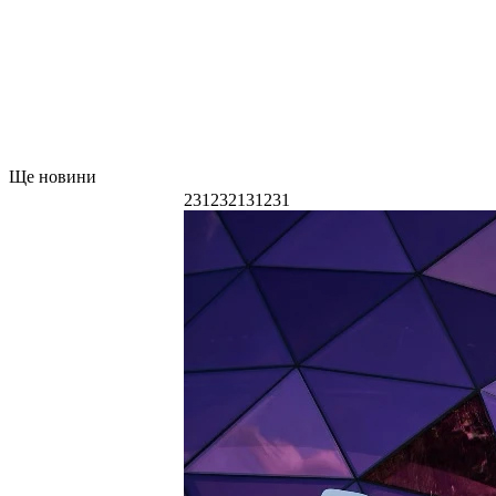
Ще новини
231232131231