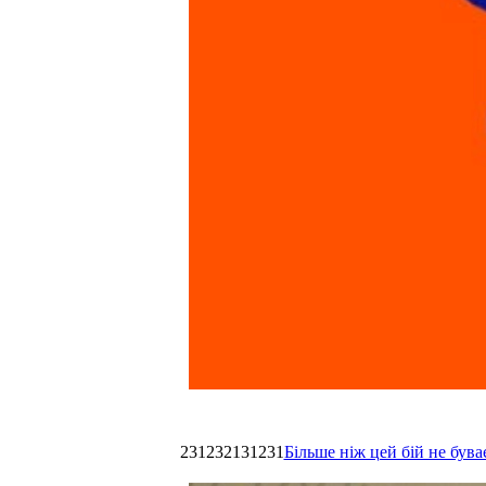
231232131231
Більше ніж цей бій не був