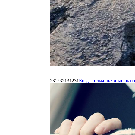
231232131231
Когда только начинаешь п