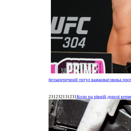
беззаперечний титул важковаговика прот
231232131231
Коли на рівній дорозі керм