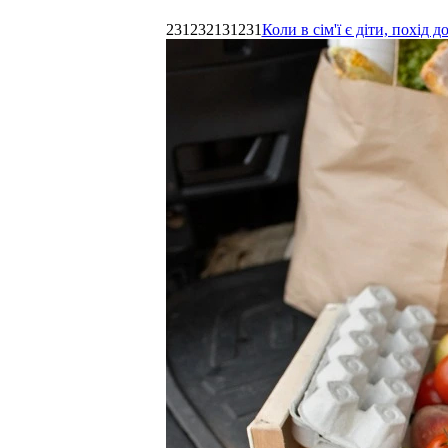
231232131231
Коли в сім'ї є діти, похі