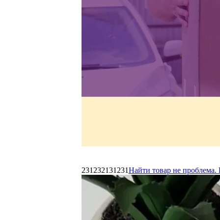
231232131231
Найти товар не проблема. 