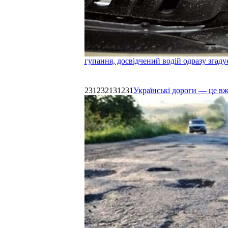
гупання, досвідчений водій одразу згаду
231232131231
Українські дороги — це в