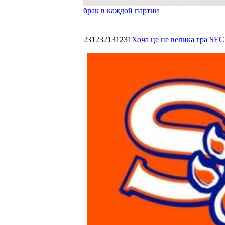
брак в каждой партии
231232131231
Хоча це не велика гра SEC,