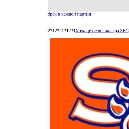
брак в каждой партии
231232131231
Хоча це не велика гра SEC,