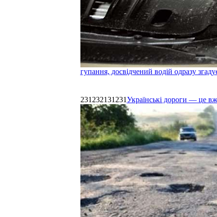
гупання, досвідчений водій одразу згаду
231232131231
Українські дороги — це в