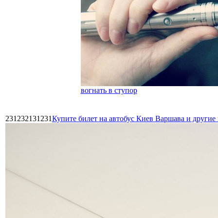
вогнать в ступор
231232131231
Купите билет на автобус Киев Варшава и други