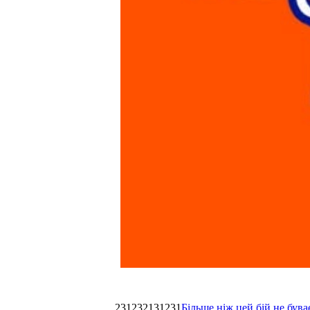
231232131231
Більше ніж цей бій не був