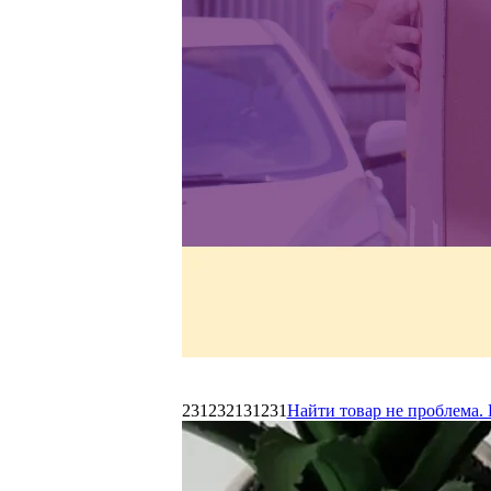
231232131231
Найти товар не проблема. 