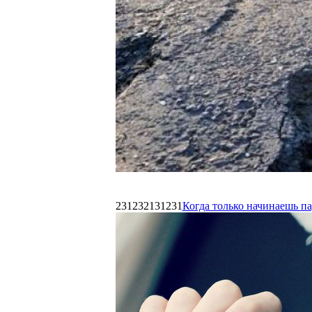
231232131231
Когда только начинаешь п