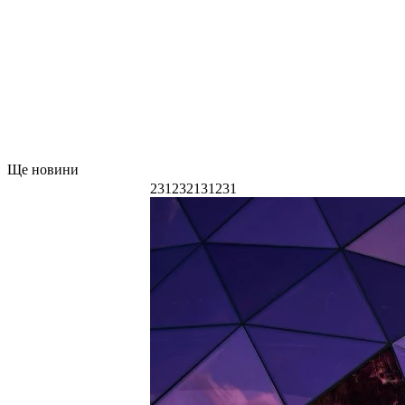
Ще новини
231232131231