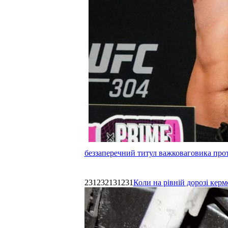
беззаперечний титул важковаговика прот
231232131231
Коли на рівній дорозі керм