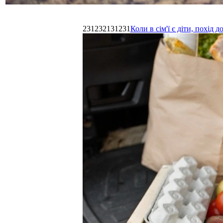
231232131231
Коли в сім'ї є діти, похі