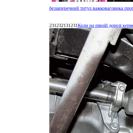
беззаперечний титул важковаговика прот
231232131231
Коли на рівній дорозі керм