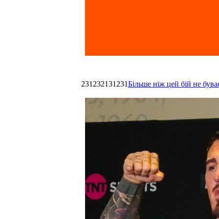
231232131231
Більше ніж цей бій не був