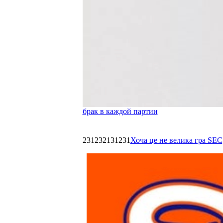
брак в каждой партии
231232131231
Хоча це не велика гра SEC,