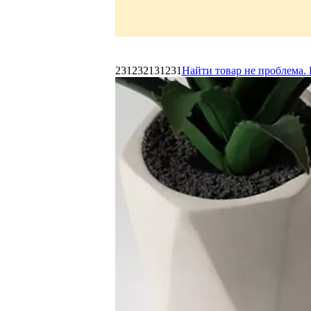
231232131231
Найти товар не проблема. 