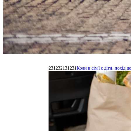
231232131231
Коли в сім'ї є діти, похі