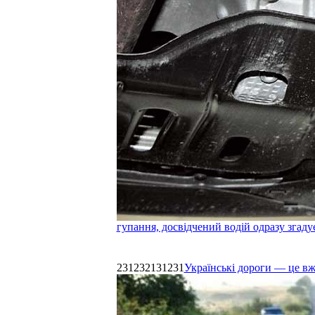
гупання, досвідчений водій одразу згаду
231232131231
Українські дороги — це в