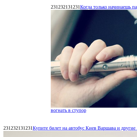
231232131231
Когда только начинаешь п
вогнать в ступор
231232131231
Купите билет на автобус Киев Варшава и други