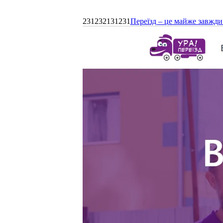
231232131231
Переїзд – це майже завжди 