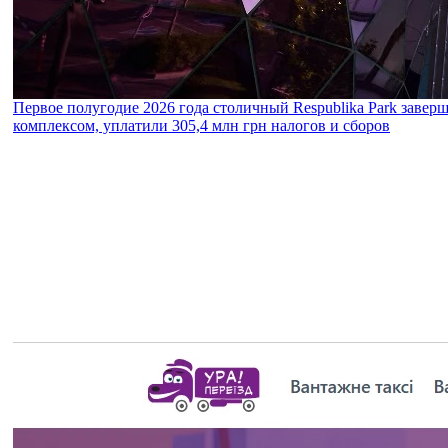
Первое полугодие 2026 года столичный Respublika Park завер
комплексом, уплатили 305,4 млн грн налогов и сборов