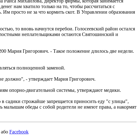
ла Раиса Михайлова, директор фирмы, которая занимается
енег нам хватило только на то, чтобы рассчитаться с
. Им просто не за что кормить скот. В Управлении образования
остью, то вновь начнутся перебои. Голосеевский район остался
и злостными неплательщиками остаются Святошинский и
00 Мария Григорович. - Такое положение длилось две недели.
являться полноценной заменой.
е должно", - утверждает Мария Григорович.
аниям опорно-двигательной системы, утверждают медики.
о в садики строжайше запрещается приносить еду "с улицы",
ь малышам обеды с собой родители не имеют права, а накормят
або
Facebook