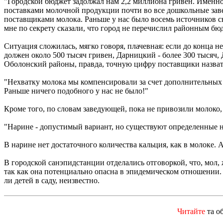
"Городской бюджет задолжал нам 2,2 миллиона гривен. Именно 
поставками молочной продукции почти во все дошкольные завед
поставщиками молока. Раньше у нас было восемь источников сы
мне по секрету сказали, что город не перечислил районным бю
Ситуация сложилась, мягко говоря, плачевная: если до конца н
должен около 500 тысяч гривен, Дарницкий - более 300 тысяч
Оболонский районы, правда, точную цифру поставщики назват
"Нехватку молока мы компенсировали за счет дополнительных 
Раньше ничего подобного у нас не было!"
Кроме того, по словам заведующей, пока не привозили молоко
"Нарине - допустимый вариант, но существуют определенные н
В нарине нет достаточного количества кальция, как в молоке.
В городской санэпидстанции отделались отговоркой, что, мол,
так как она потенциально опасна в эпидемическом отношении.
ли детей в саду, неизвестно.
Читайте
та о