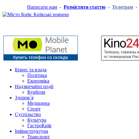
Написати нам
-
Розмістити статтю
-
Телеграм
Бізнес та влада
Політика
Економіка
Надзвичайні події
Курйози
Здоров`я
Медицина
Спорт
Суспільство
Культура
ГастроКиїв
Інфраструктура
Транспорт