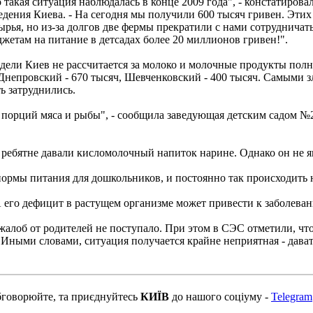
такая ситуация наблюдалась в конце 2009 года", - констатирова
ения Киева. - На сегодня мы получили 600 тысяч гривен. Этих д
рья, но из-за долгов две фермы прекратили с нами сотрудничать
джетам на питание в детсадах более 20 миллионов гривен!".
едели Киев не рассчитается за молоко и молочные продукты полн
, Днепровский - 670 тысяч, Шевченковский - 400 тысяч. Самым
ь затруднились.
порций мяса и рыбы", - сообщила заведующая детским садом №2
, ребятне давали кисломолочный напиток нарине. Однако он не 
ормы питания для дошкольников, и постоянно так происходить н
 А его дефицит в растущем организме может привести к заболев
 жалоб от родителей не поступало. При этом в СЭС отметили, чт
 Иными словами, ситуация получается крайне неприятная - дават
бговорюйте, та приєднуйтесь
КИЇВ
до нашого соціуму -
Telegram