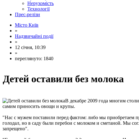
Нерухомість
Технології
Прес-релізи
Місто Київ
»
Надзвичайні події
»
12 січня, 10:39
»
переглянуто: 1840
Детей оставили без молока
В декабре 2009 года многим стол
самим приносить овощи и крупы.
"Нас с мужем поставили перед фактом: либо мы приобретаем п
голодал, но в саду были перебои с молоком и сметаной. Мы со
запрещено".