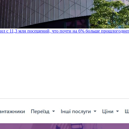
шил с 11,3 млн посещений, что почти на 6% больше прошлогодне