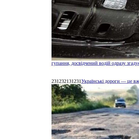
гупання, досвідчений водій одразу згаду
231232131231
Українські дороги — це в