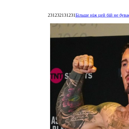
231232131231
Більше ніж цей бій не був