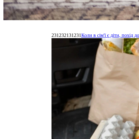
231232131231
Коли в сім'ї є діти, похі