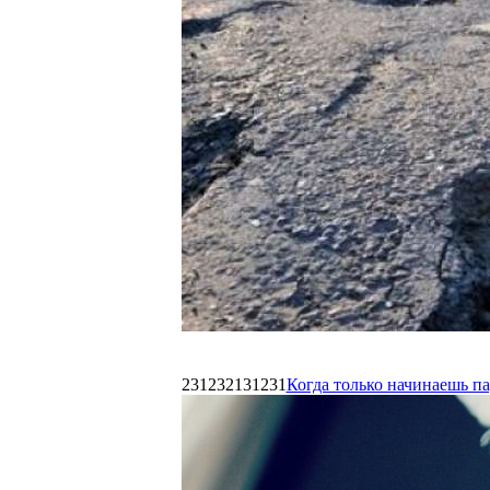
231232131231
Когда только начинаешь п