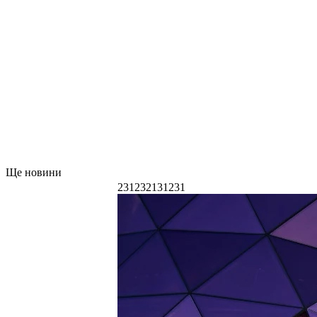
Ще новини
231232131231