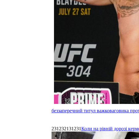
беззаперечний титул важковаговика прот
231232131231
Коли на рівній дорозі керм