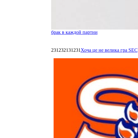
брак в каждой партии
231232131231
Хоча це не велика гра SEC,