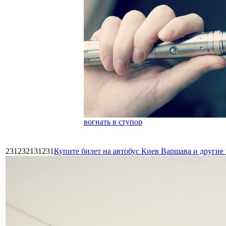
вогнать в ступор
231232131231
Купите билет на автобус Киев Варшава и други