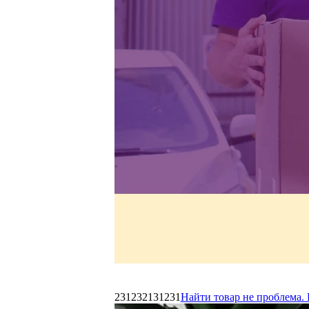
231232131231
Найти товар не проблема. 