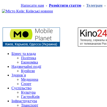
Написати нам
-
Розмістити статтю
-
Телеграм
Бізнес та влада
Політика
Економіка
Надзвичайні події
Курйози
Здоров`я
Медицина
Спорт
Суспільство
Культура
ГастроКиїв
Інфраструктура
Транспорт