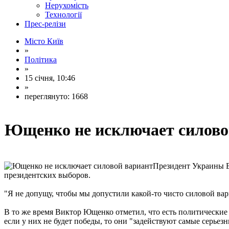
Нерухомість
Технології
Прес-релізи
Місто Київ
»
Політика
»
15 січня, 10:46
»
переглянуто: 1668
Ющенко не исключает силово
Президент Украины В
президентских выборов.
"Я не допущу, чтобы мы допустили какой-то чисто силовой вариа
В то же время Виктор Ющенко отметил, что есть политические 
если у них не будет победы, то они "задействуют самые серье