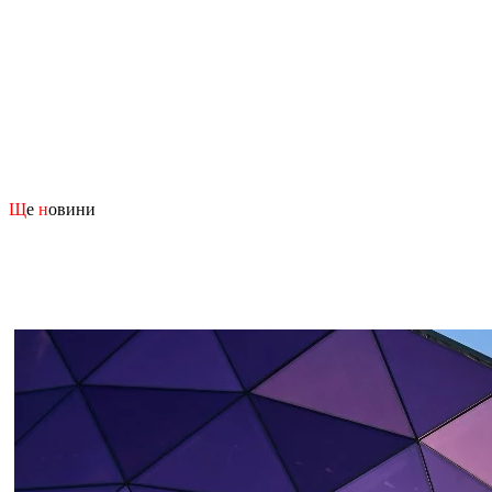
Щ
е
н
овини