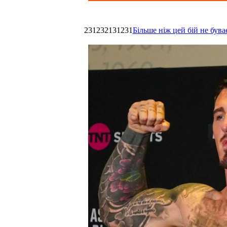
231232131231
Більше ніж цей бій не був