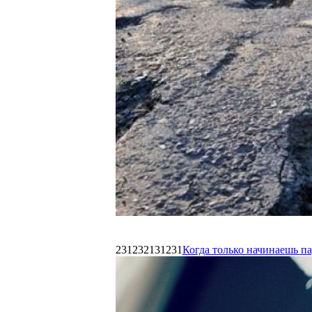
231232131231
Когда только начинаешь п