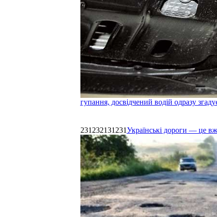
гупання, досвідчений водій одразу згаду
231232131231
Українські дороги — це в