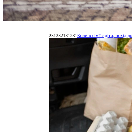
231232131231
Коли в сім'ї є діти, похі