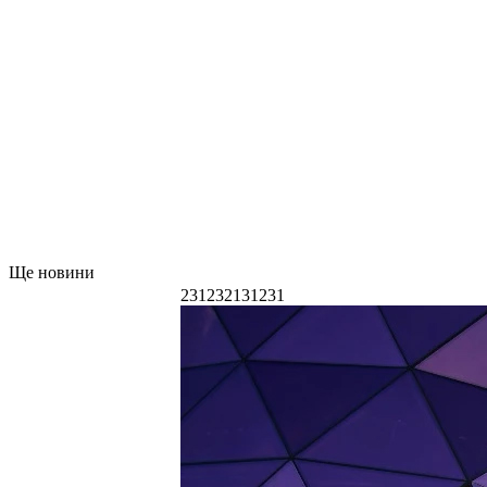
Ще новини
231232131231