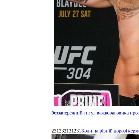
беззаперечний титул важковаговика прот
231232131231
Коли на рівній дорозі керм