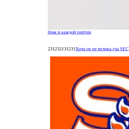
брак в каждой партии
231232131231
Хоча це не велика гра SEC,