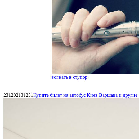
вогнать в ступор
231232131231
Купите билет на автобус Киев Варшава и други