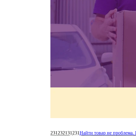
231232131231
Найти товар не проблема. 