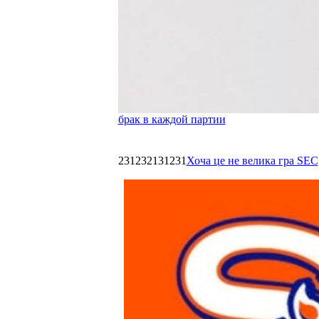
брак в каждой партии
231232131231
Хоча це не велика гра SEC,