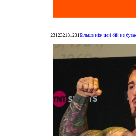
231232131231
Більше ніж цей бій не був