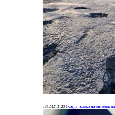
231232131231
Когда только начинаешь п