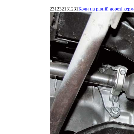
231232131231
Коли на рівній дорозі керм