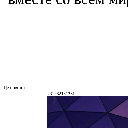
Ще новини
231232131231