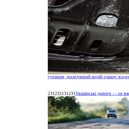
гупання, досвідчений водій одразу згаду
231232131231
Українські дороги — це в