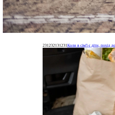
231232131231
Коли в сім'ї є діти, похі