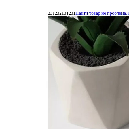
231232131231
Найти товар не проблема. 