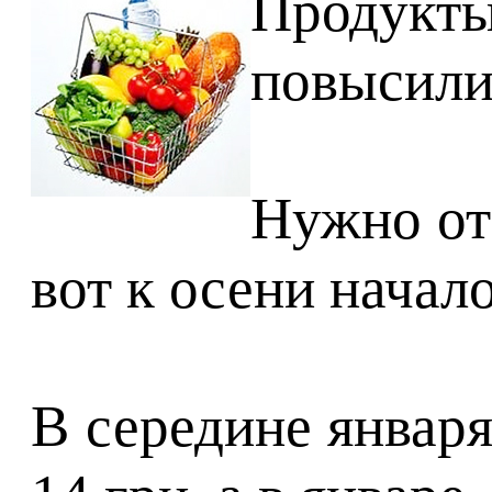
Продукты
повысили
Нужно отм
вот к осени начал
В середине январ