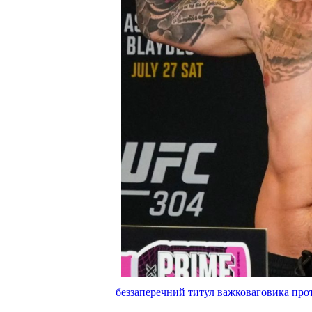
беззаперечний титул важковаговика прот