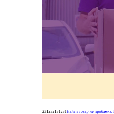
231232131231
Найти товар не проблема. 