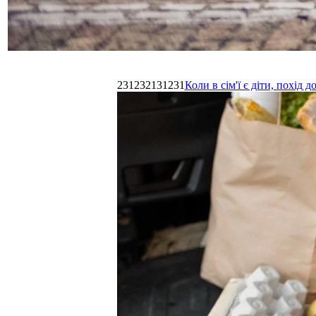
231232131231
Коли в сім'ї є діти, похі