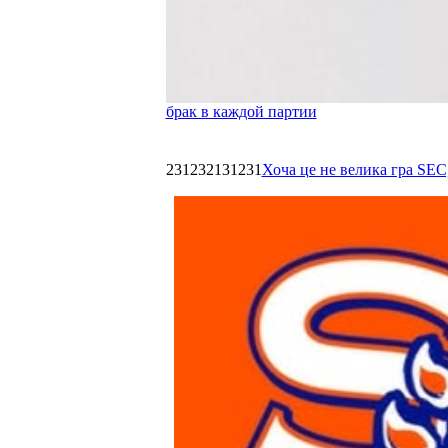
брак в каждой партии
231232131231
Хоча це не велика гра SEC,