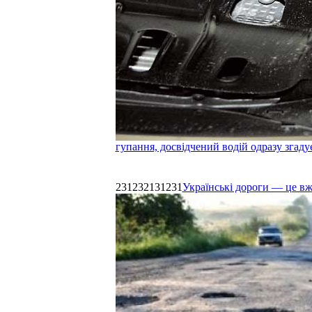
гупання, досвідчений водій одразу згаду
231232131231
Українські дороги — це в