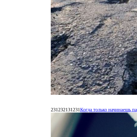
231232131231
Когда только начинаешь п