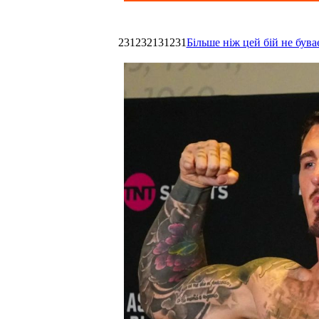
231232131231
Більше ніж цей бій не був