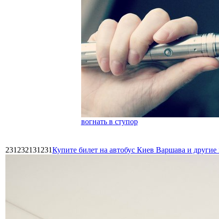
вогнать в ступор
231232131231
Купите билет на автобус Киев Варшава и други