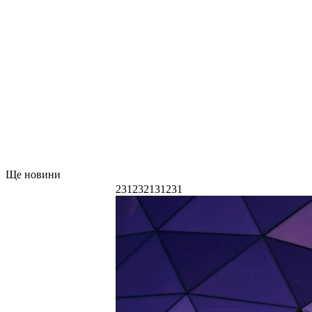
Ще новини
231232131231