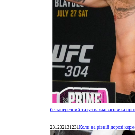
беззаперечний титул важковаговика прот
231232131231
Коли на рівній дорозі керм