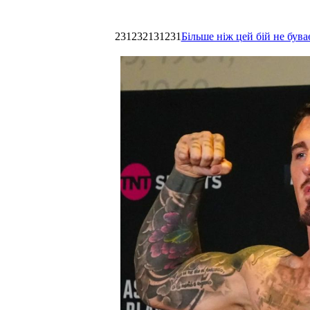
231232131231
Більше ніж цей бій не був