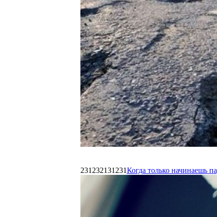
231232131231
Когда только начинаешь п