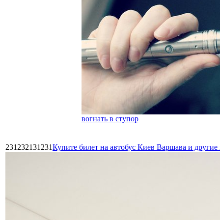
вогнать в ступор
231232131231
Купите билет на автобус Киев Варшава и други