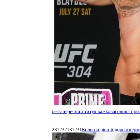
беззаперечний титул важковаговика прот
231232131231
Коли на рівній дорозі керм