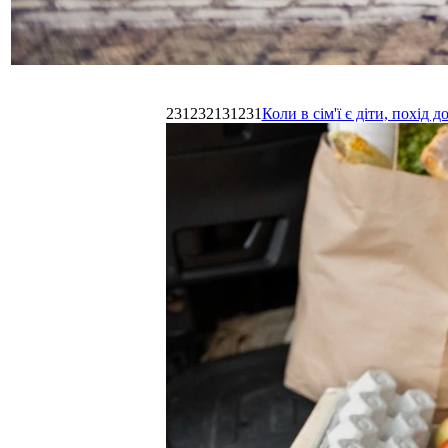
231232131231
Коли в сім'ї є діти, похі