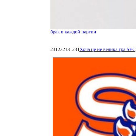
брак в каждой партии
231232131231
Хоча це не велика гра SEC,