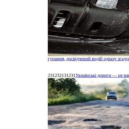
гупання, досвідчений водій одразу згаду
231232131231
Українські дороги — це в