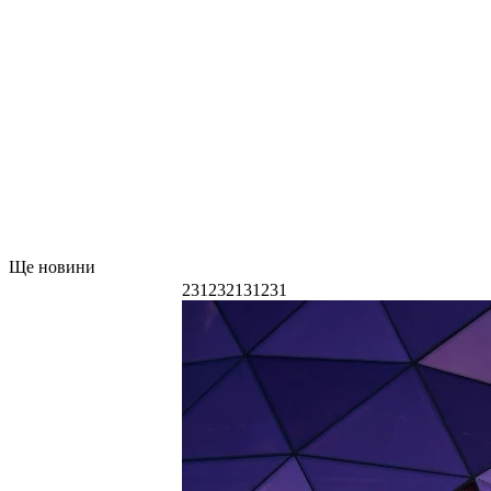
Ще новини
231232131231