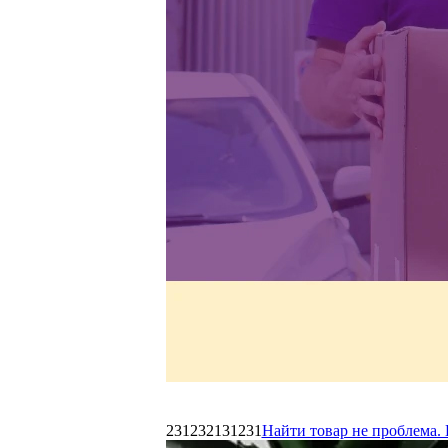
231232131231
Найти товар не проблема. 