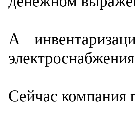
денежном выраже
А инвентаризац
электроснабжения
Сейчас компания п