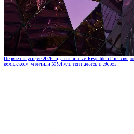
Первое полугодие 2026 года столичный Respublika Park завер
комплексом, уплатили 305,4 млн грн налогов и сборов