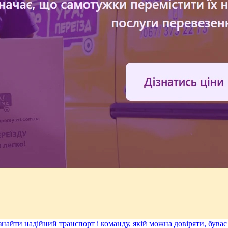
 знайти надійний транспорт і команду, якій можна довіряти, бува