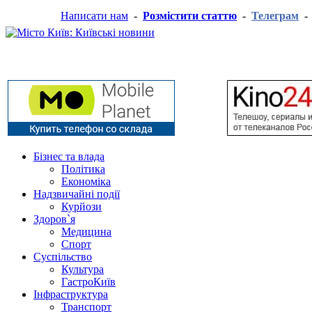
Написати нам
-
Розмістити статтю
-
Телеграм
Бізнес та влада
Політика
Економіка
Надзвичайні події
Курйози
Здоров`я
Медицина
Спорт
Суспільство
Культура
ГастроКиїв
Інфраструктура
Транспорт