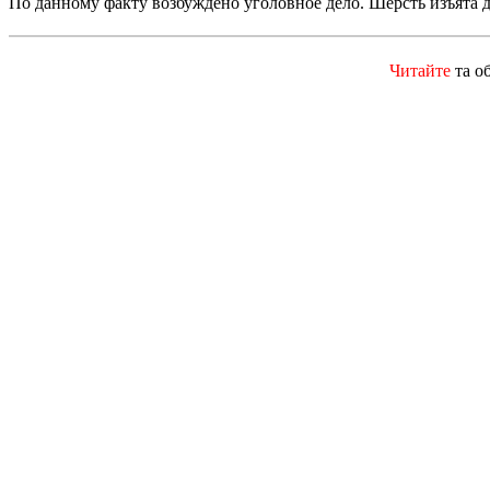
По данному факту возбуждено уголовное дело. Шерсть изъята д
Читайте
та о