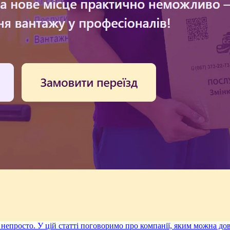
є непросто. У цій статті поговоримо про компанії, яким можна д