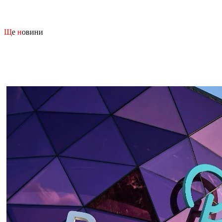
Щ
е
н
овини