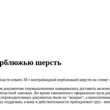
верблюжью шерсть
бласти изъято 38 т контрабандной верблюжьей шерсти на сумму 
ым документам злоумышленники намеревались доставить железно
 областной таможни. Во время таможенного оформления груза р
 сопроводительных документах были не "мокрые", а выполненны
ку поддельна, а кому в действительности принадлежит груз - неи