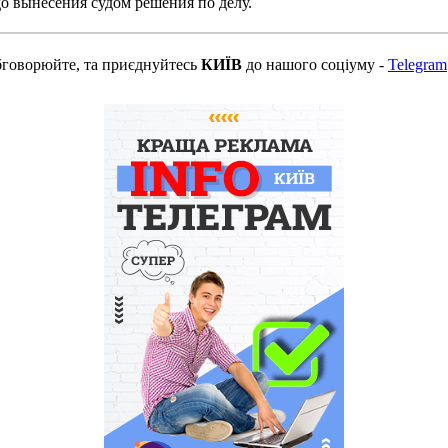
о вынесения судом решения по делу.
бговорюйте, та приєднуйтесь
КИЇВ
до нашого соціуму -
Telegram