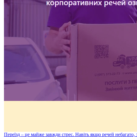
Переїзд – це майже завжди стрес. Навіть якщо речей небагато,