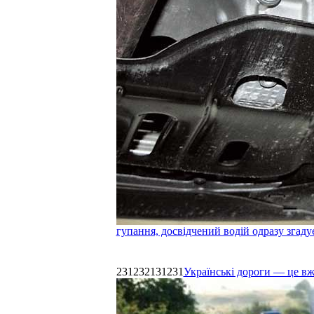
гупання, досвідчений водій одразу згаду
231232131231
Українські дороги — це в