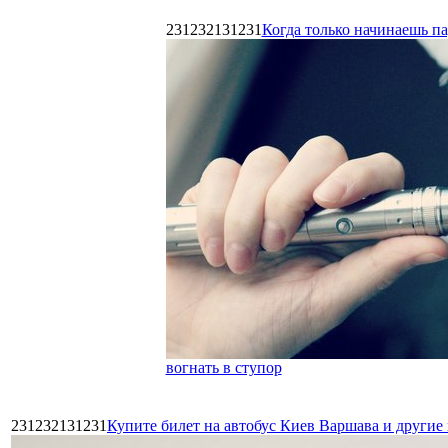
231232131231
Когда только начинаешь п
вогнать в ступор
231232131231
Купите билет на автобус Киев Варшава и други