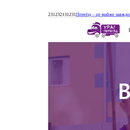
231232131231
Переїзд – це майже завжди 