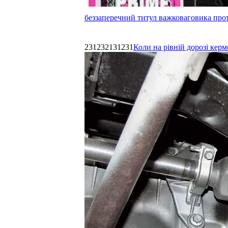
беззаперечний титул важковаговика прот
231232131231
Коли на рівній дорозі керм