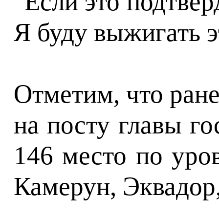
"Если это подтвер
Я буду выжигать э
Отметим, что ран
на посту главы го
146 место по уро
Камерун, Эквадор