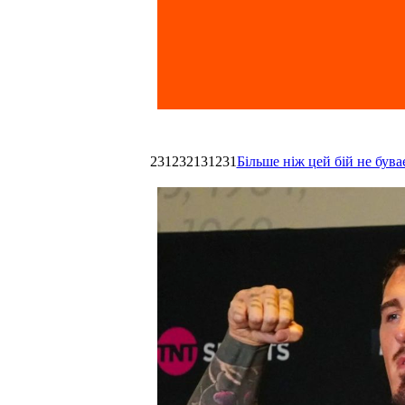
231232131231
Більше ніж цей бій не був