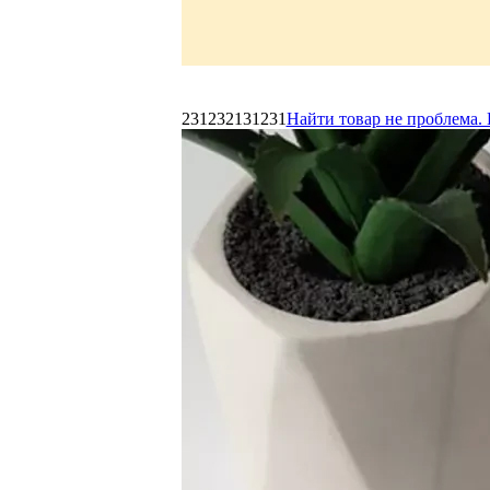
231232131231
Найти товар не проблема. 