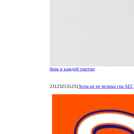
брак в каждой партии
231232131231
Хоча це не велика гра SEC,