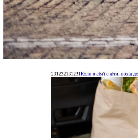
231232131231
Коли в сім'ї є діти, похі