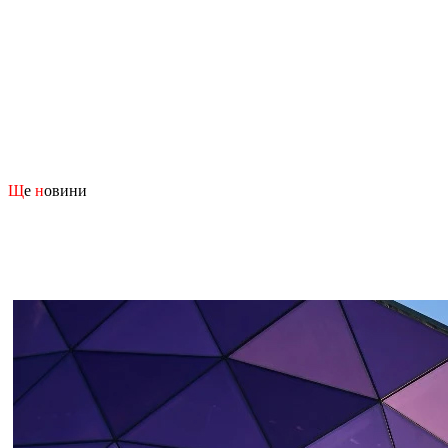
Щ
е
н
овини