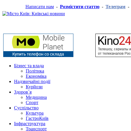
Написати нам
-
Розмістити статтю
-
Телеграм
Бізнес та влада
Політика
Економіка
Надзвичайні події
Курйози
Здоров`я
Медицина
Спорт
Суспільство
Культура
ГастроКиїв
Інфраструктура
Транспорт