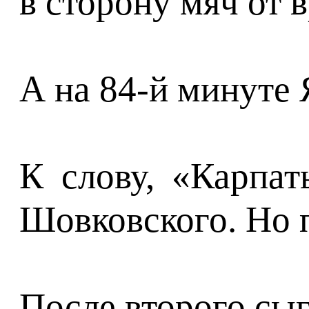
в сторону мяч от 
А на 84-й минуте 
К слову, «Карпа
Шовковского. Но 
После второго сы