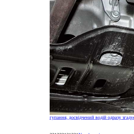
гупання, досвідчений водій одразу згаду