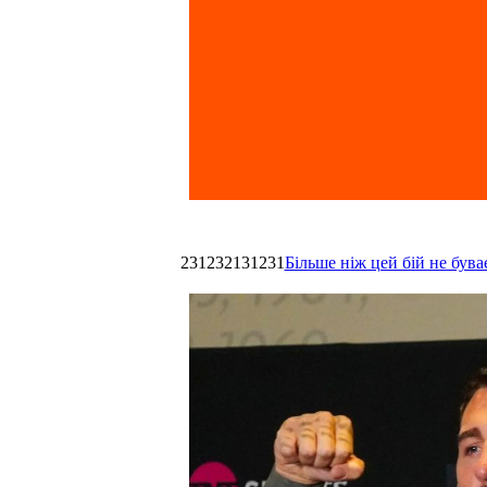
231232131231
Більше ніж цей бій не був