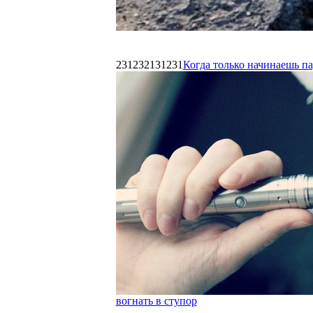
231232131231
Когда только начинаешь п
вогнать в ступор