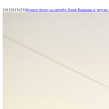
231232131231
Купите билет на автобус Киев Варшава и други