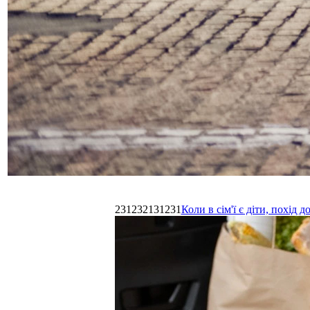
231232131231
Коли в сім'ї є діти, похі