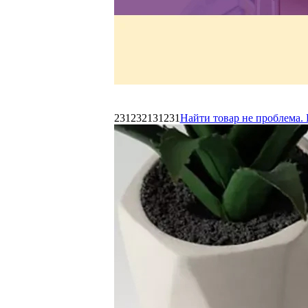
231232131231
Найти товар не проблема. 