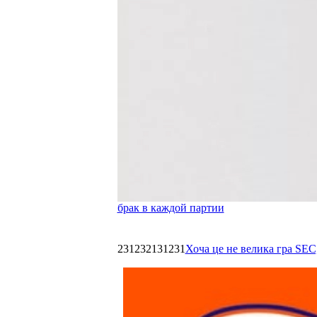
брак в каждой партии
231232131231
Хоча це не велика гра SEC,