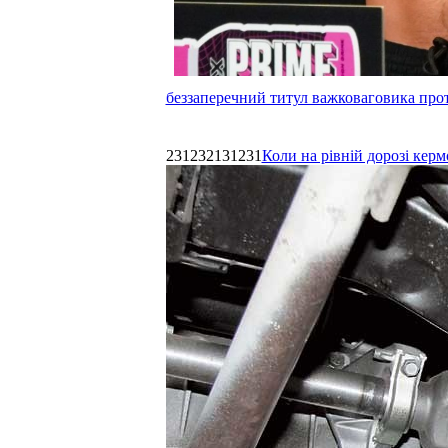
беззаперечний титул важковаговика прот
231232131231
Коли на рівній дорозі керм