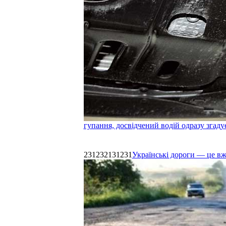
гупання, досвідчений водій одразу згаду
231232131231
Українські дороги — це в