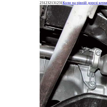
231232131231
Коли на рівній дорозі керм