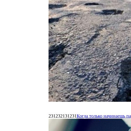
231232131231
Когда только начинаешь п