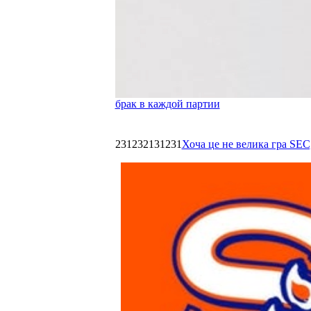
брак в каждой партии
231232131231
Хоча це не велика гра SEC,