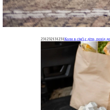
231232131231
Коли в сім'ї є діти, похі