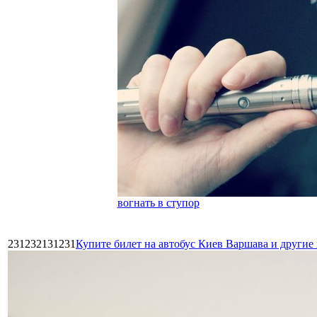
вогнать в ступор
231232131231
Купите билет на автобус Киев Варшава и други