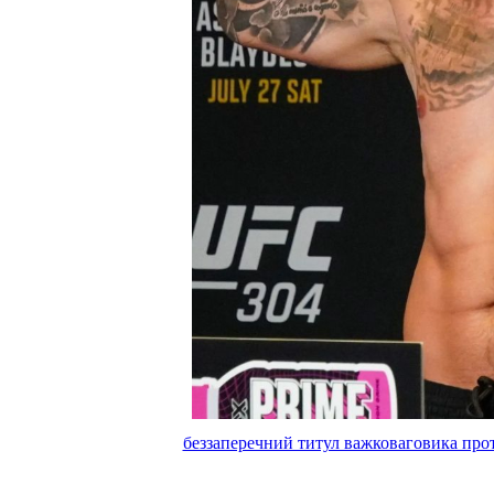
беззаперечний титул важковаговика прот