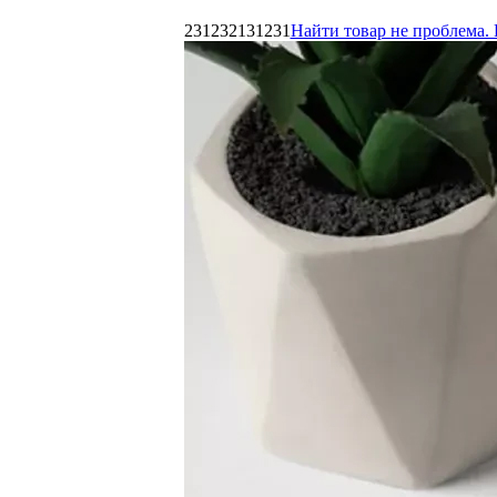
231232131231
Найти товар не проблема. 