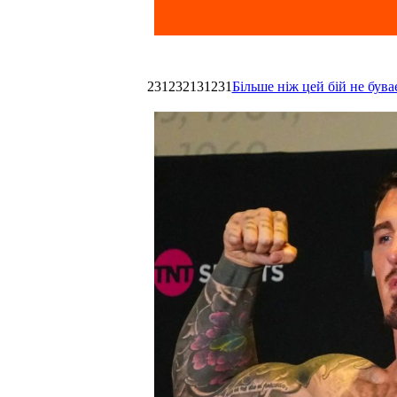
231232131231
Більше ніж цей бій не був