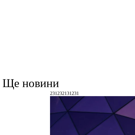
Ще новини
231232131231