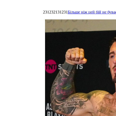
231232131231
Більше ніж цей бій не був