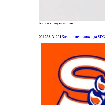
брак в каждой партии
231232131231
Хоча це не велика гра SEC,