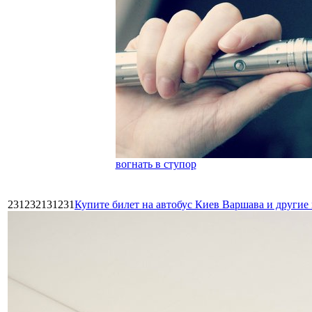
вогнать в ступор
231232131231
Купите билет на автобус Киев Варшава и други