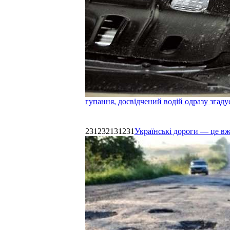
гупання, досвідчений водій одразу згаду
231232131231
Українські дороги — це в