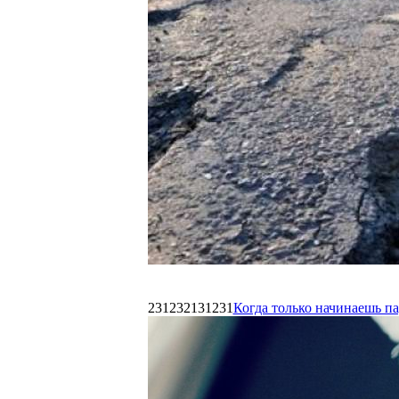
231232131231
Когда только начинаешь п