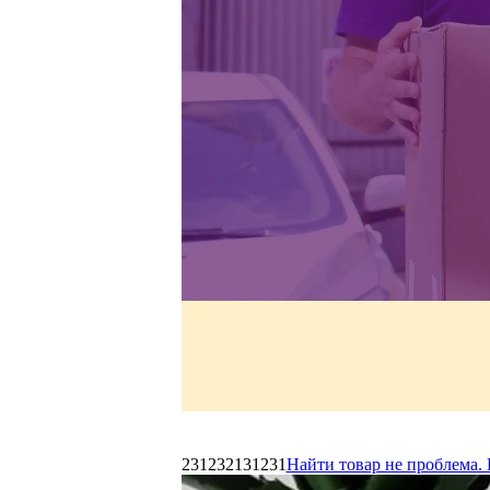
231232131231
Найти товар не проблема. 