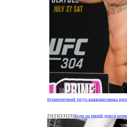
беззаперечний титул важковаговика прот
231232131231
Коли на рівній дорозі керм