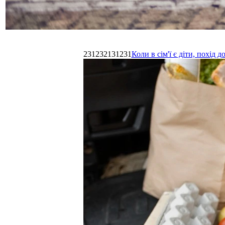
231232131231
Коли в сім'ї є діти, похі