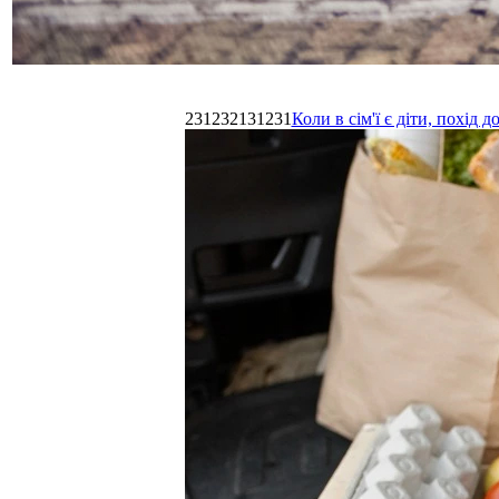
231232131231
Коли в сім'ї є діти, похі