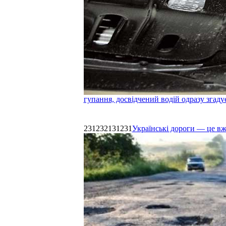
гупання, досвідчений водій одразу згаду
231232131231
Українські дороги — це в