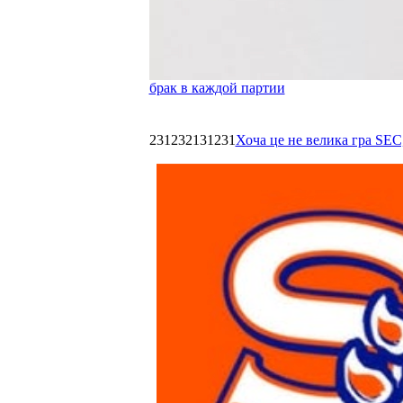
брак в каждой партии
231232131231
Хоча це не велика гра SEC,