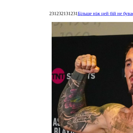
231232131231
Більше ніж цей бій не був