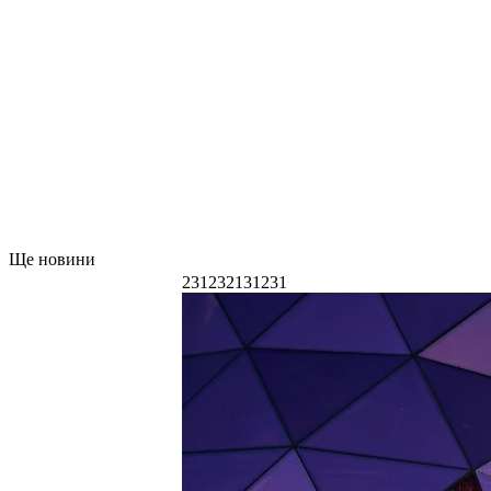
Ще новини
231232131231