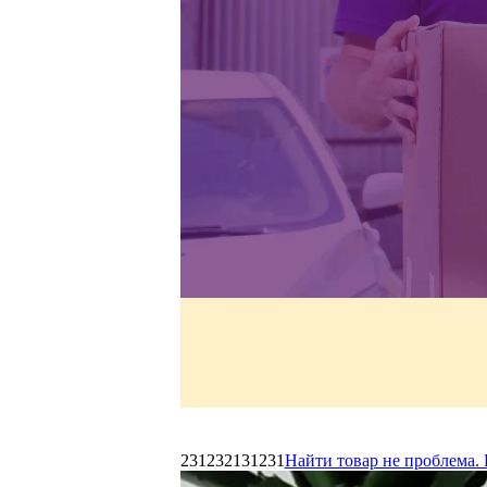
231232131231
Найти товар не проблема. 