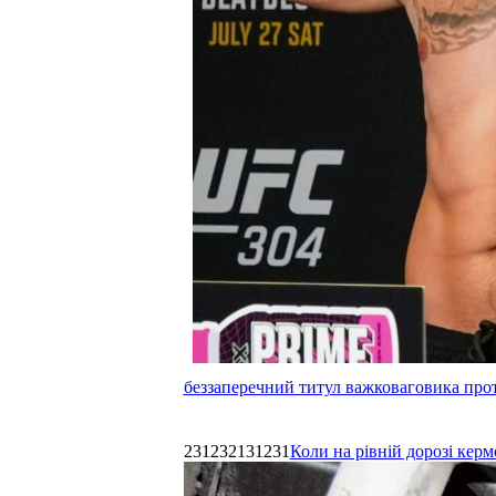
беззаперечний титул важковаговика прот
231232131231
Коли на рівній дорозі керм