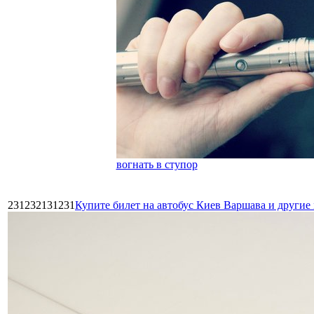
вогнать в ступор
231232131231
Купите билет на автобус Киев Варшава и други