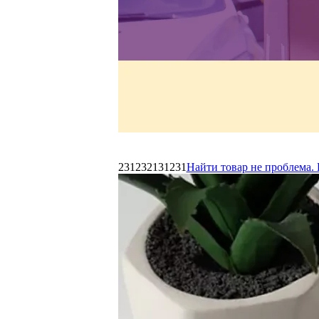
231232131231
Найти товар не проблема. 