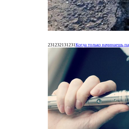
231232131231
Когда только начинаешь п