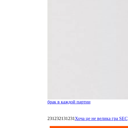
брак в каждой партии
231232131231
Хоча це не велика гра SEC,