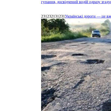
гупання, досвідчений водій одразу згаду
231232131231
Українські дороги — це в