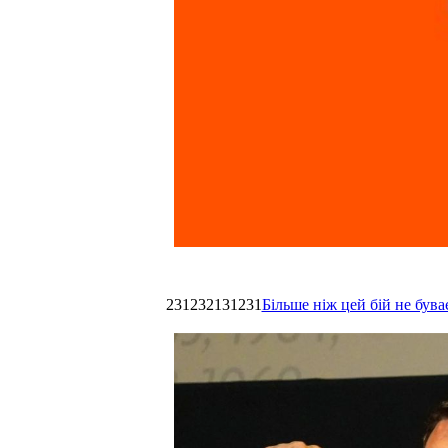
231232131231
Більше ніж цей бій не був