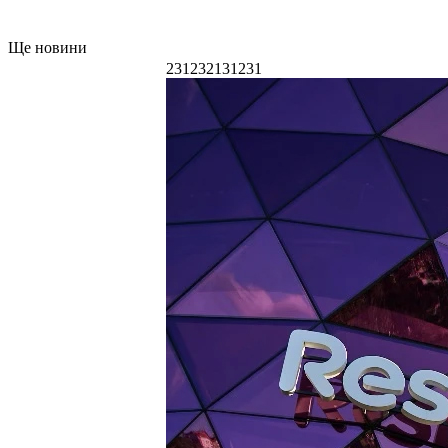
Ще новини
231232131231