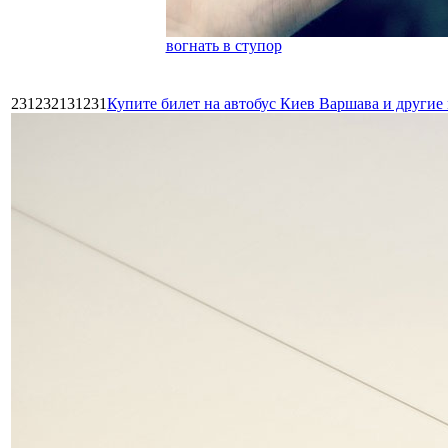
вогнать в ступор
231232131231
Купите билет на автобус Киев Варшава и други