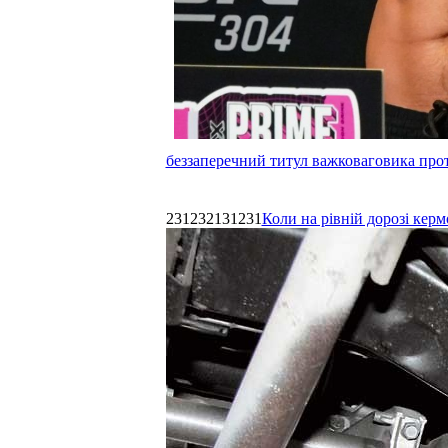
беззаперечний титул важковаговика прот
231232131231
Коли на рівній дорозі керм