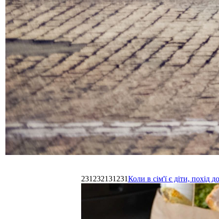
231232131231
Коли в сім'ї є діти, похі