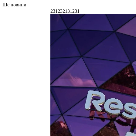
Ще новини
231232131231