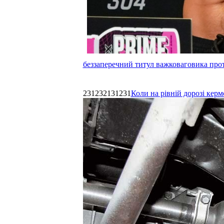
беззаперечний титул важковаговика прот
231232131231
Коли на рівній дорозі керм