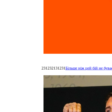
231232131231
Більше ніж цей бій не був