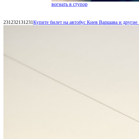
вогнать в ступор
231232131231
Купите билет на автобус Киев Варшава и други