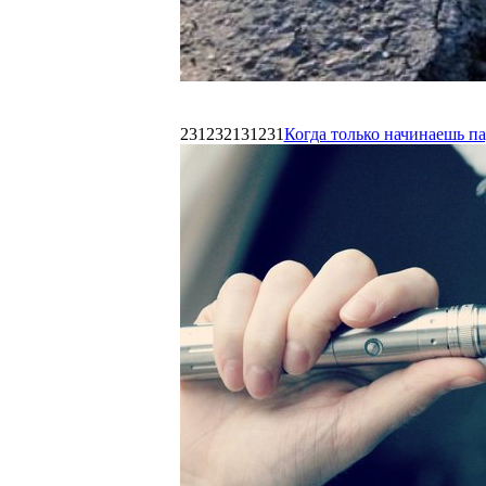
231232131231
Когда только начинаешь п