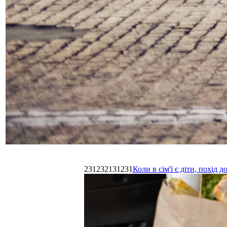
231232131231
Коли в сім'ї є діти, похі