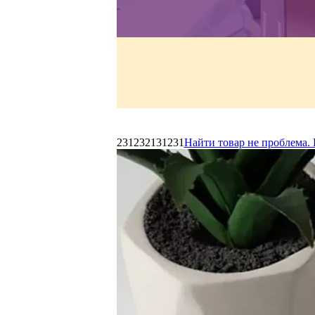
231232131231
Найти товар не проблема. 