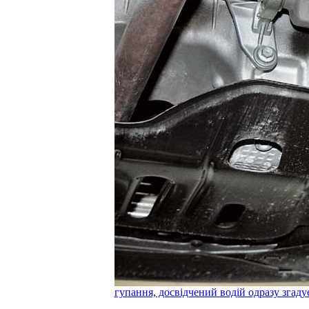
гупання, досвідчений водій одразу згаду