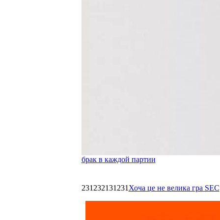
брак в каждой партии
231232131231
Хоча це не велика гра SEC,