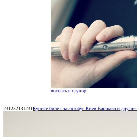
вогнать в ступор
231232131231
Купите билет на автобус Киев Варшава и други