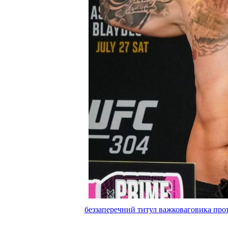
беззаперечний титул важковаговика прот