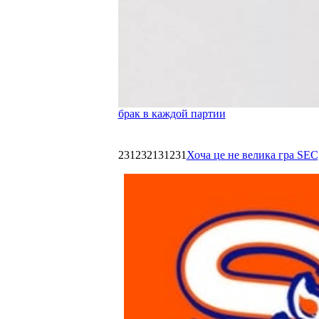
брак в каждой партии
231232131231
Хоча це не велика гра SEC,