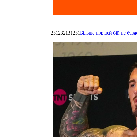
231232131231
Більше ніж цей бій не був