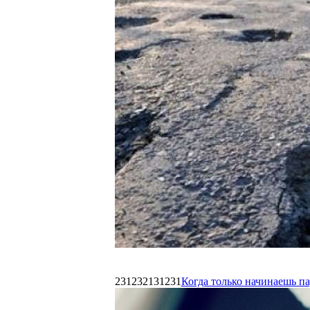
231232131231
Когда только начинаешь п