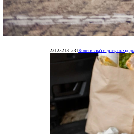
231232131231
Коли в сім'ї є діти, похі