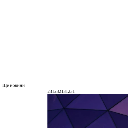
Ще новини
231232131231