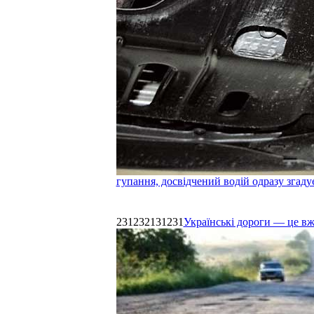
гупання, досвідчений водій одразу згаду
231232131231
Українські дороги — це в