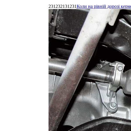
231232131231
Коли на рівній дорозі керм