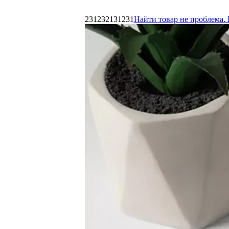
231232131231
Найти товар не проблема. 