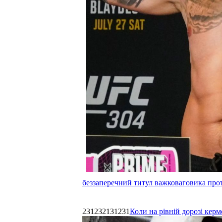
беззаперечний титул важковаговика прот
231232131231
Коли на рівній дорозі керм