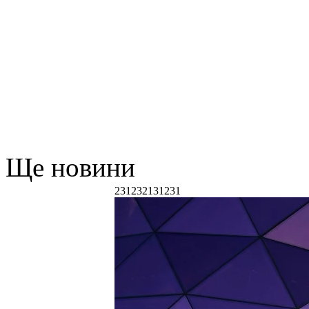
Ще новини
231232131231