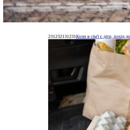
231232131231
Коли в сім'ї є діти, похі