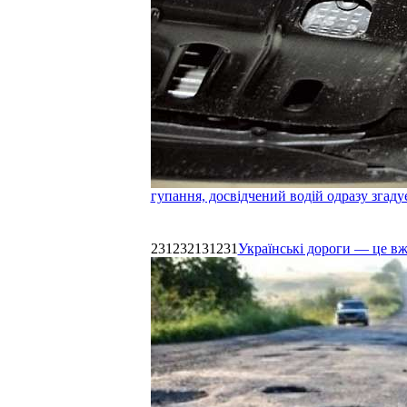
гупання, досвідчений водій одразу згаду
231232131231
Українські дороги — це в