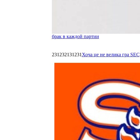
брак в каждой партии
231232131231
Хоча це не велика гра SEC,