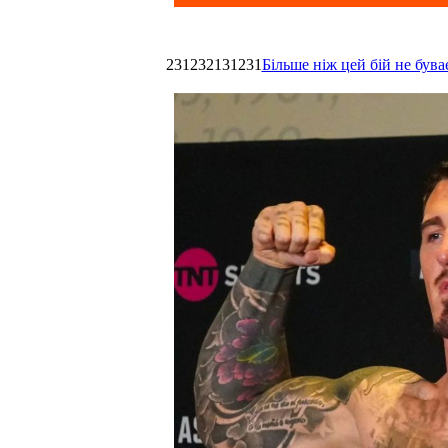
231232131231
Більше ніж цей бій не був