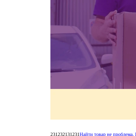
231232131231
Найти товар не проблема. 