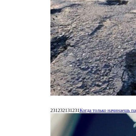
231232131231
Когда только начинаешь п