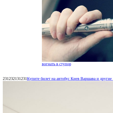
вогнать в ступор
231232131231
Купите билет на автобус Киев Варшава и други