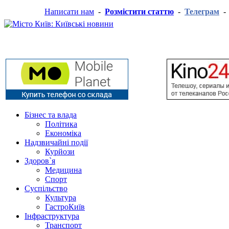
Написати нам
-
Розмістити статтю
-
Телеграм
Бізнес та влада
Політика
Економіка
Надзвичайні події
Курйози
Здоров`я
Медицина
Спорт
Суспільство
Культура
ГастроКиїв
Інфраструктура
Транспорт