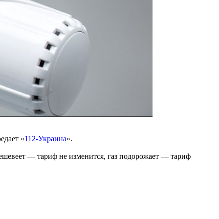
едает «
112-Украина
».
дешевеет — тариф не изменится, газ подорожает — тариф