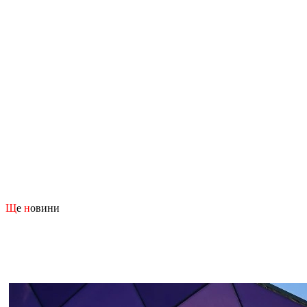
Щ
е
н
овини