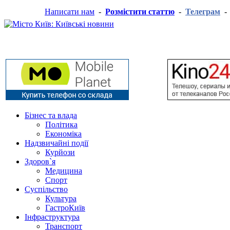
Написати нам
-
Розмістити статтю
-
Телеграм
Бізнес та влада
Політика
Економіка
Надзвичайні події
Курйози
Здоров`я
Медицина
Спорт
Суспільство
Культура
ГастроКиїв
Інфраструктура
Транспорт