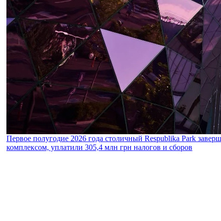
Первое полугодие 2026 года столичный Respublika Park завер
комплексом, уплатили 305,4 млн грн налогов и сборов