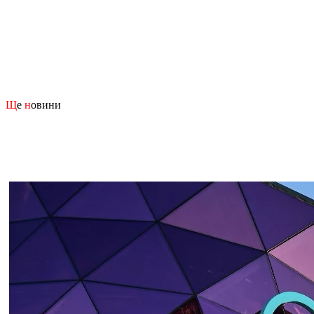
Щ
е
н
овини