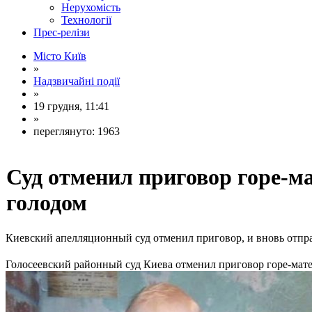
Нерухомість
Технології
Прес-релізи
Місто Київ
»
Надзвичайні події
»
19 грудня, 11:41
»
переглянуто: 1963
Суд отменил приговор горе-м
голодом
Киевский апелляционный суд отменил приговор, и вновь отправ
Голосеевский районный суд Киева отменил приговор горе-матери