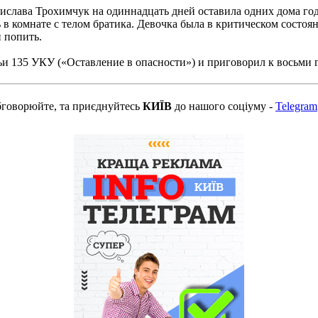
ислава Трохимчук на одиннадцать дней оставила одних дома го
ь в комнате с телом братика. Девочка была в критическом состоя
и попить.
тьи 135 УКУ («Оставление в опасности») и приговорил к восьми
бговорюйте, та приєднуйтесь
КИЇВ
до нашого соціуму -
Telegram