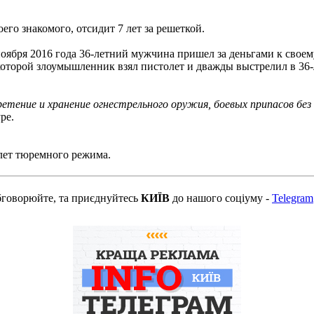
го знакомого, отсидит 7 лет за решеткой.
ября 2016 года 36-летний мужчина пришел за деньгами к своему
которой злоумышленник взял пистолет и дважды выстрелил в 36-л
етение и хранение огнестрельного оружия, боевых припасов без
ре.
 лет тюремного режима.
бговорюйте, та приєднуйтесь
КИЇВ
до нашого соціуму -
Telegram