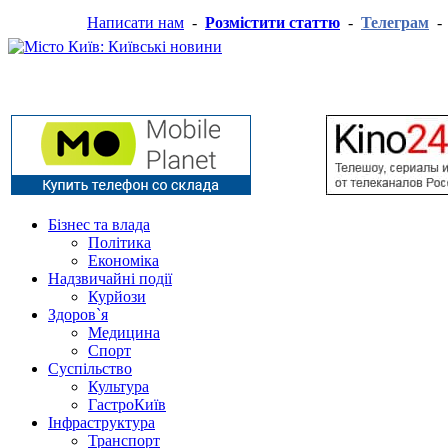
Написати нам
-
Розмістити статтю
-
Телеграм
Бізнес та влада
Політика
Економіка
Надзвичайні події
Курйози
Здоров`я
Медицина
Спорт
Суспільство
Культура
ГастроКиїв
Інфраструктура
Транспорт