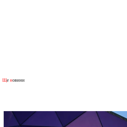
Щ
е
н
овини