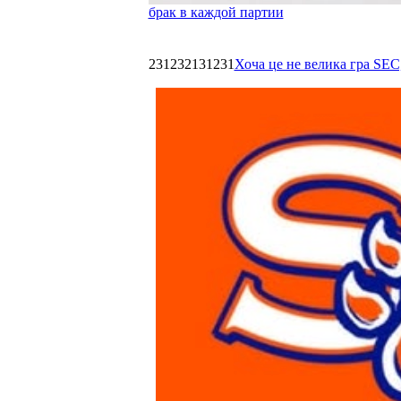
брак в каждой партии
231232131231
Хоча це не велика гра SEC,