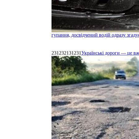
гупання, досвідчений водій одразу згаду
231232131231
Українські дороги — це в