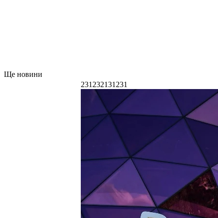
Ще новини
231232131231