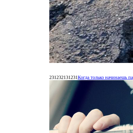
231232131231
Когда только начинаешь п