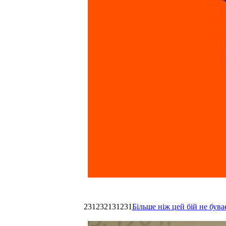
231232131231
Більше ніж цей бій не був