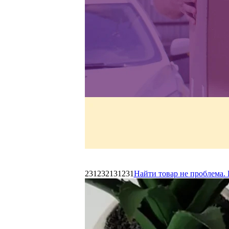
231232131231
Найти товар не проблема. 