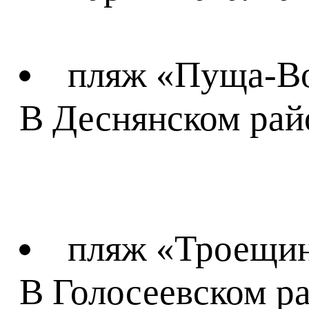
пляж «Пуща-Во
В Деснянском рай
пляж «Троещина
В Голосеевском р