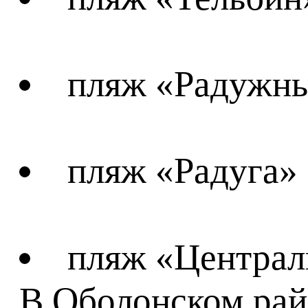
пляж «Радужны
пляж «Радуга» 
пляж «Централ
В Оболонском рай