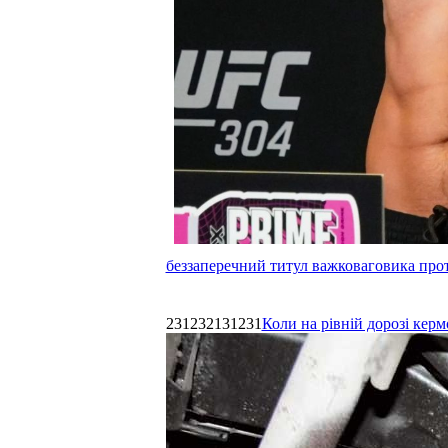
беззаперечний титул важковаговика прот
231232131231
Коли на рівній дорозі керм