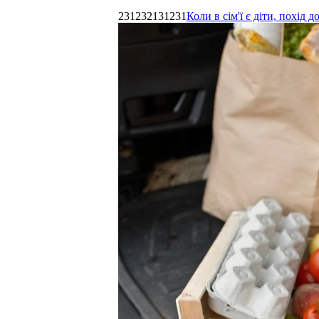
231232131231
Коли в сім'ї є діти, похі