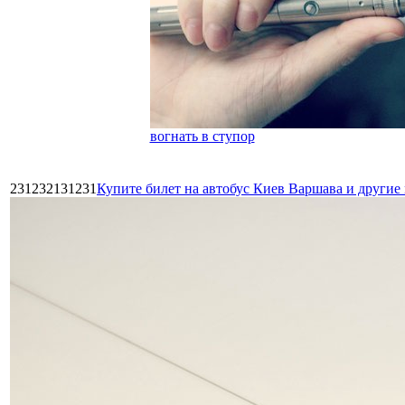
вогнать в ступор
231232131231
Купите билет на автобус Киев Варшава и други