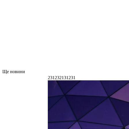
Ще новини
231232131231