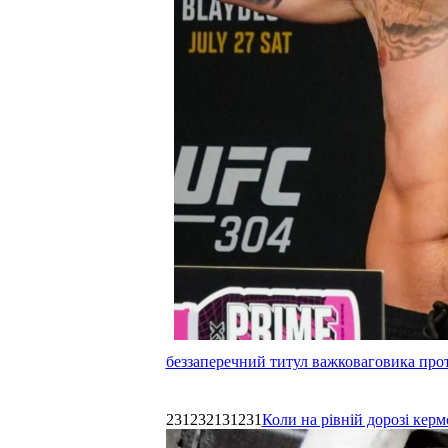
беззаперечний титул важковаговика прот
231232131231
Коли на рівній дорозі керм