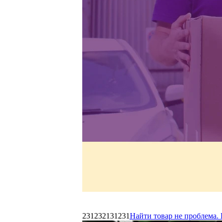
231232131231
Найти товар не проблема. 