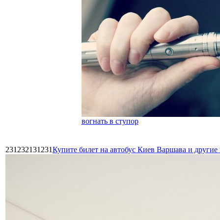
вогнать в ступор
231232131231
Купите билет на автобус Киев Варшава и други