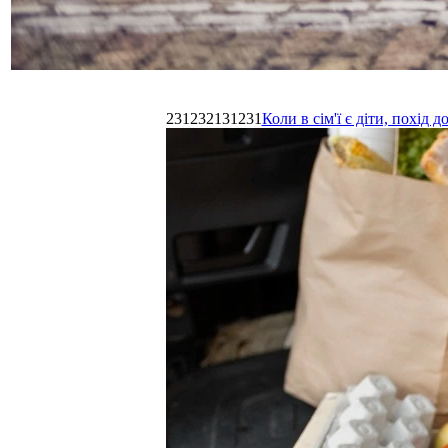
231232131231
Коли в сім'ї є діти, похі