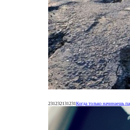
231232131231
Когда только начинаешь п