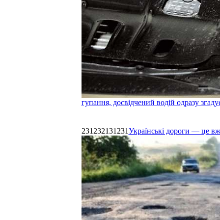
гупання, досвідчений водій одразу згаду
231232131231
Українські дороги — це в