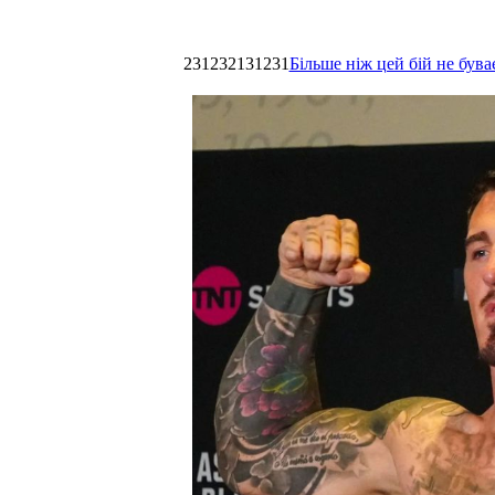
231232131231
Більше ніж цей бій не був