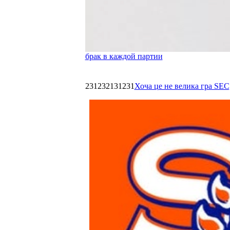
брак в каждой партии
231232131231
Хоча це не велика гра SEC,