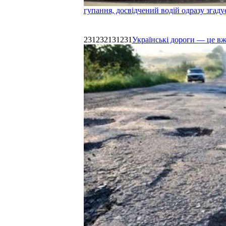
гупання, досвідчений водій одразу згаду
231232131231
Українські дороги — це в