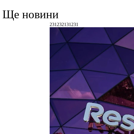
Ще новини
231232131231