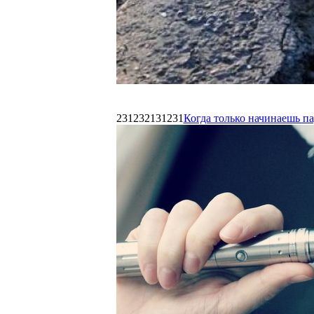
231232131231
Когда только начинаешь п