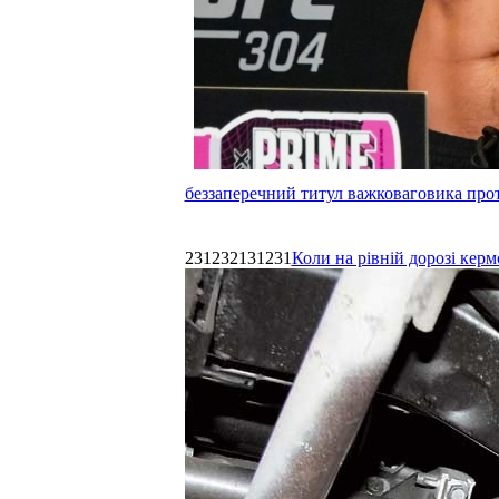
беззаперечний титул важковаговика прот
231232131231
Коли на рівній дорозі керм