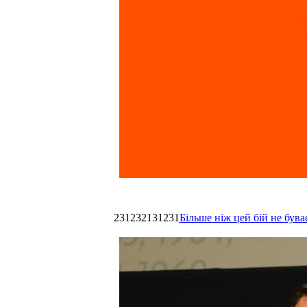
231232131231
Більше ніж цей бій не був