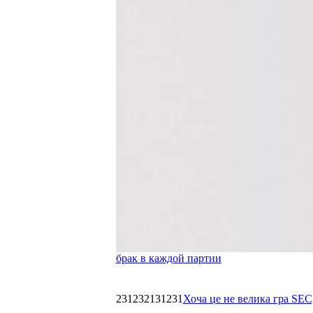
брак в каждой партии
231232131231
Хоча це не велика гра SEC,