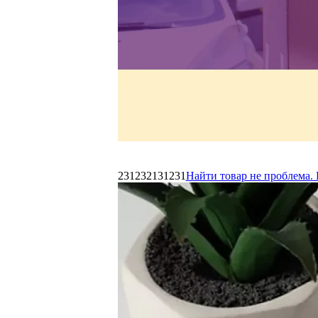
231232131231
Найти товар не проблема. 