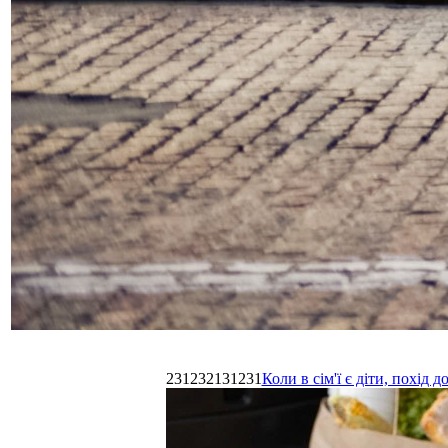
231232131231
Коли в сім'ї є діти, похі