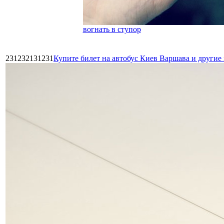
вогнать в ступор
231232131231
Купите билет на автобус Киев Варшава и други