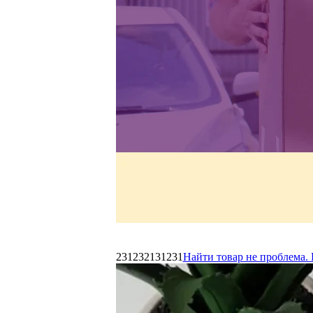
231232131231
Найти товар не проблема. 