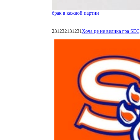
брак в каждой партии
231232131231
Хоча це не велика гра SEC,