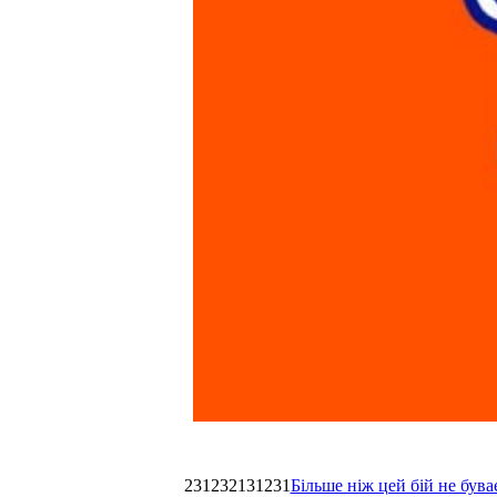
231232131231
Більше ніж цей бій не був