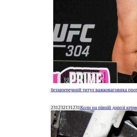
беззаперечний титул важковаговика прот
231232131231
Коли на рівній дорозі керм