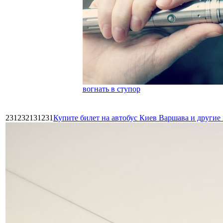
вогнать в ступор
231232131231
Купите билет на автобус Киев Варшава и други