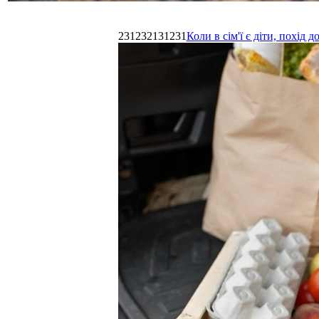
231232131231
Коли в сім'ї є діти, похі