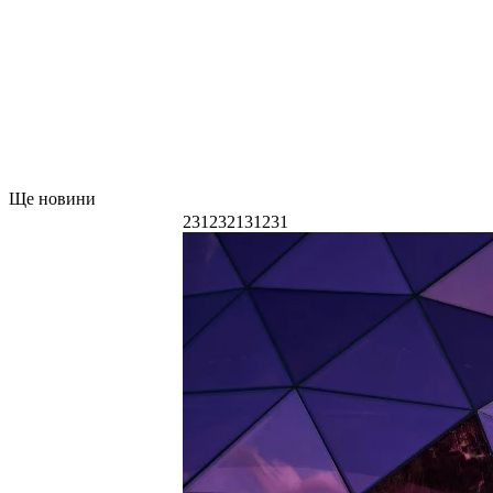
Ще новини
231232131231