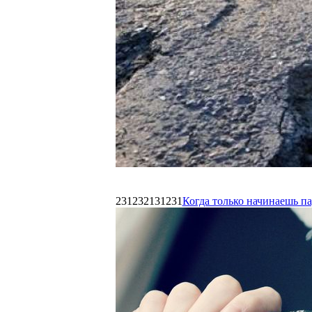
231232131231
Когда только начинаешь п