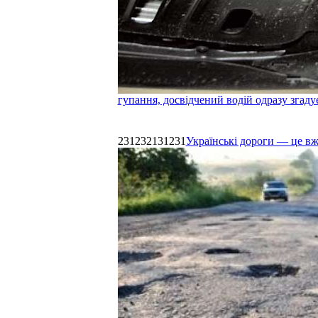
гупання, досвідчений водій одразу згаду
231232131231
Українські дороги — це в