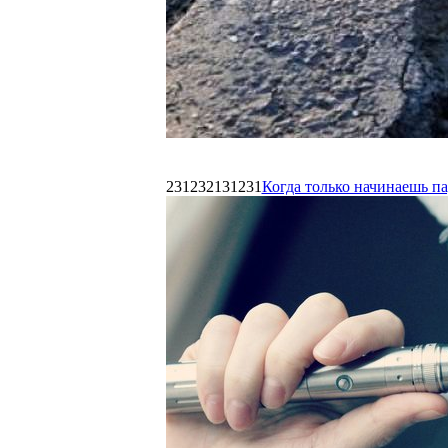
231232131231
Когда только начинаешь п