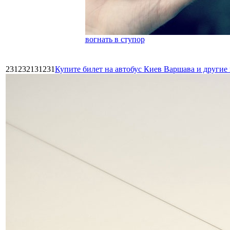
вогнать в ступор
231232131231
Купите билет на автобус Киев Варшава и други