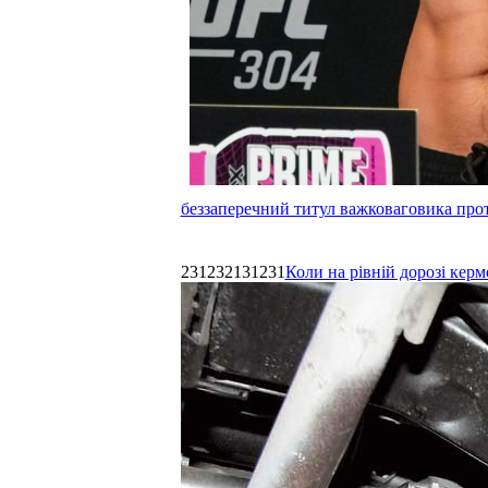
беззаперечний титул важковаговика прот
231232131231
Коли на рівній дорозі керм