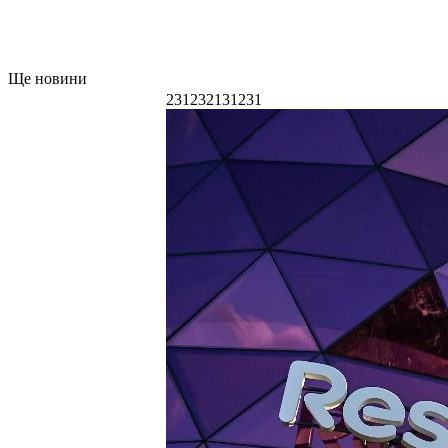
Ще новини
231232131231