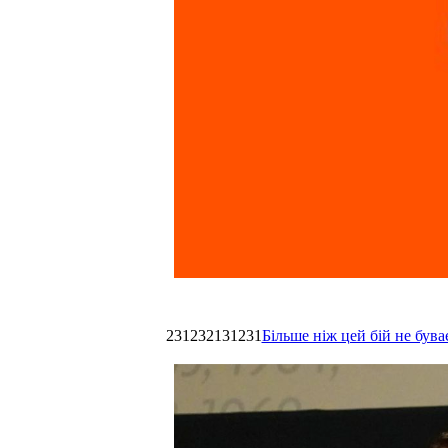
231232131231
Більше ніж цей бій не був