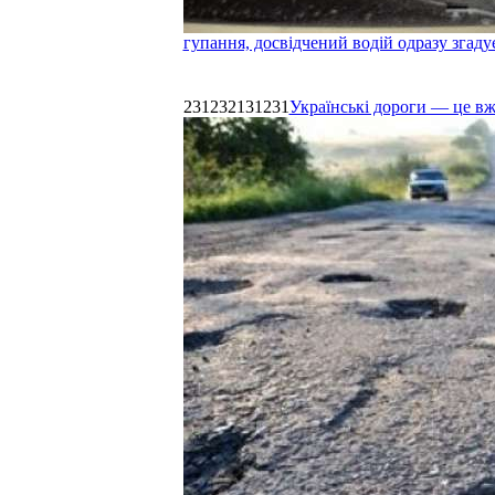
гупання, досвідчений водій одразу згаду
231232131231
Українські дороги — це в