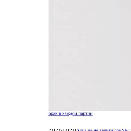
брак в каждой партии
231232131231
Хоча це не велика гра SEC,