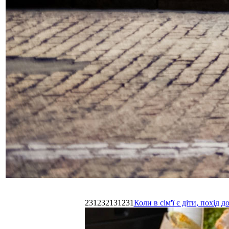
231232131231
Коли в сім'ї є діти, похі