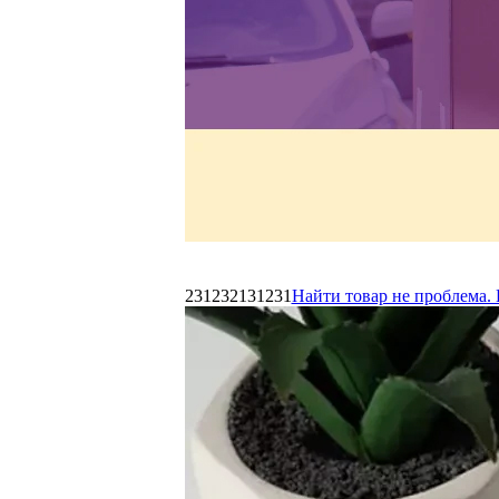
231232131231
Найти товар не проблема. 