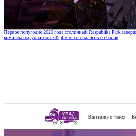
Первое полугодие 2026 года столичный Respublika Park завер
комплексом, уплатили 305,4 млн грн налогов и сборов