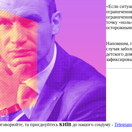
«Если ситуац
ограничения
ограничения
точку
«
ноль
осторожными
Напомним, п
случая забо
детского до
зафиксировал
бговорюйте, та приєднуйтесь
КИЇВ
до нашого соціуму -
Telegram