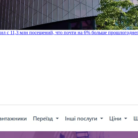
шил с 11,3 млн посещений, что почти на 6% больше прошлогодне