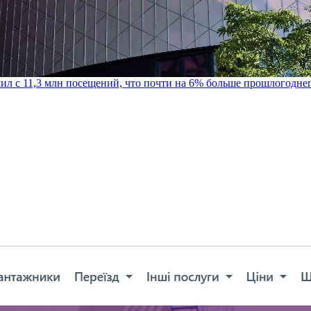
шил с 11,3 млн посещений, что почти на 6% больше прошлогодне