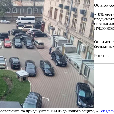
Об этом со
«10% мест 
предусмотр
стоянки дл
Пушкинской
Он отметил
бесплатным
Решение по
бговорюйте, та приєднуйтесь
КИЇВ
до нашого соціуму -
Telegram