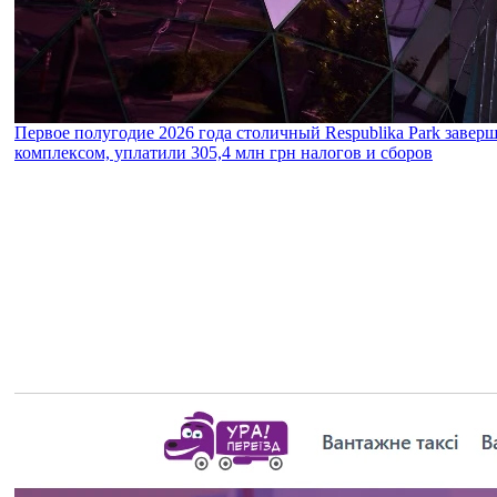
Первое полугодие 2026 года столичный Respublika Park завер
комплексом, уплатили 305,4 млн грн налогов и сборов