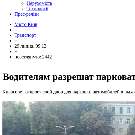
Нерухомість
Технології
Прес-релізи
Місто Київ
»
Транспорт
»
29 липня, 09:13
»
переглянуто: 2442
Водителям разрешат парковат
Киевсовет откроет свой двор для парковки автомобилей в вых