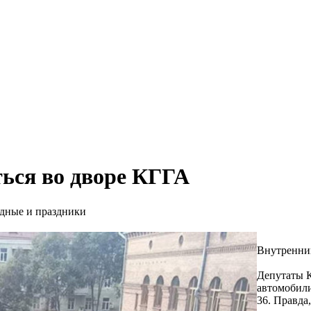
ься во дворе КГГА
одные и праздники
Внутренний
Депутаты К
автомобили
36. Правда