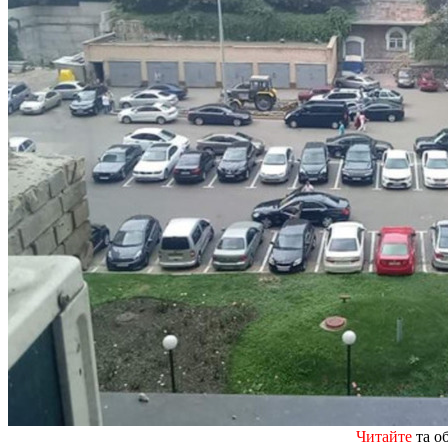
Читайте
та о