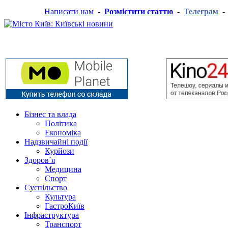
Написати нам
-
Розмістити статтю
-
Телеграм
Бізнес та влада
Політика
Економіка
Надзвичайні події
Курйози
Здоров`я
Медицина
Спорт
Суспільство
Культура
ГастроКиїв
Інфраструктура
Транспорт