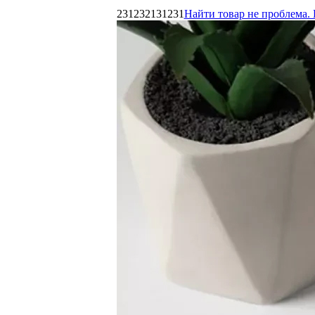
231232131231
Найти товар не проблема. 