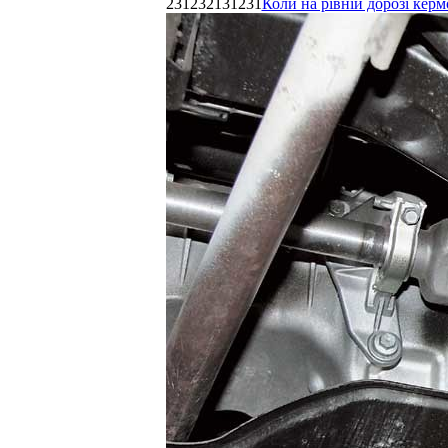
231232131231
Коли на рівній дорозі керм