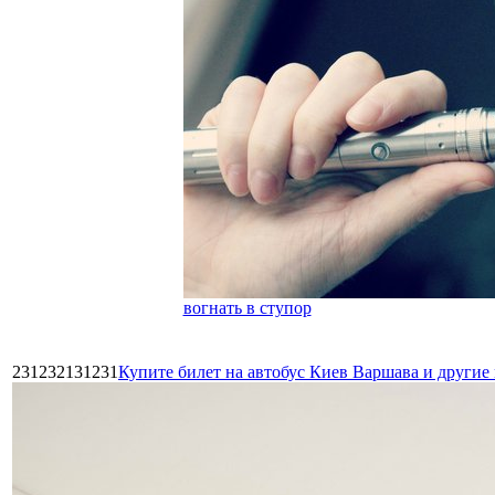
вогнать в ступор
231232131231
Купите билет на автобус Киев Варшава и други