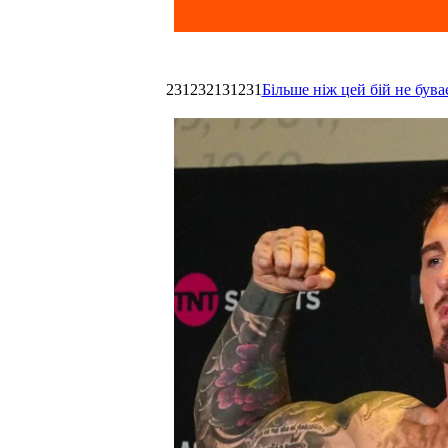
231232131231
Більше ніж цей бій не був