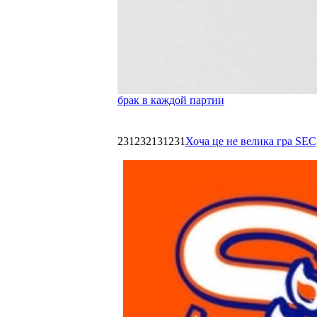
брак в каждой партии
231232131231
Хоча це не велика гра SEC,