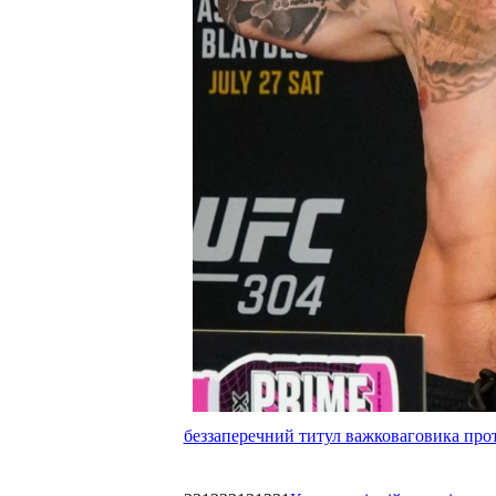
беззаперечний титул важковаговика прот