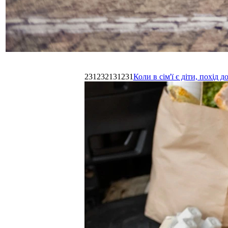
231232131231
Коли в сім'ї є діти, похі