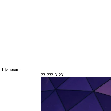
Ще новини
231232131231