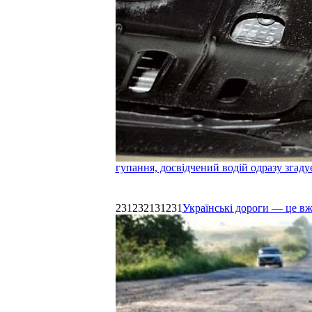
гупання, досвідчений водій одразу згаду
231232131231
Українські дороги — це в