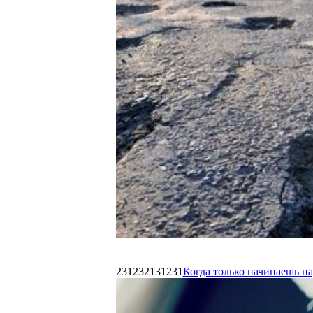
231232131231
Когда только начинаешь п