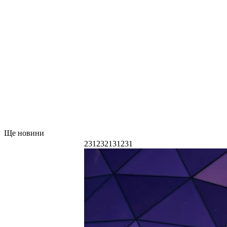
Ще новини
231232131231