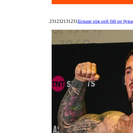
231232131231
Більше ніж цей бій не був