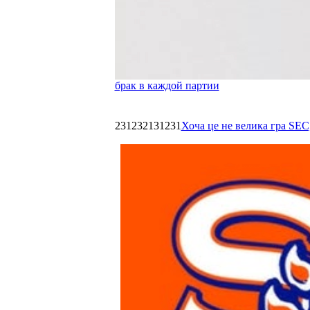
брак в каждой партии
231232131231
Хоча це не велика гра SEC,