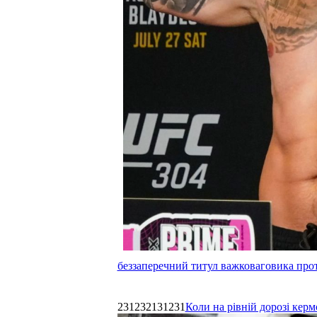
беззаперечний титул важковаговика прот
231232131231
Коли на рівній дорозі керм