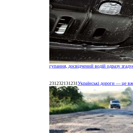
гупання, досвідчений водій одразу згаду
231232131231
Українські дороги — це в