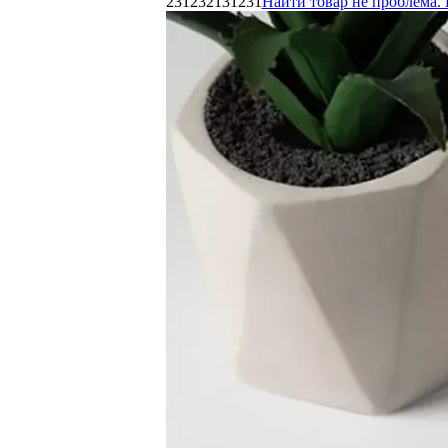
231232131231
Найти товар не проблема. 