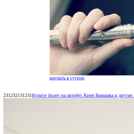
вогнать в ступор
231232131231
Купите билет на автобус Киев Варшава и други