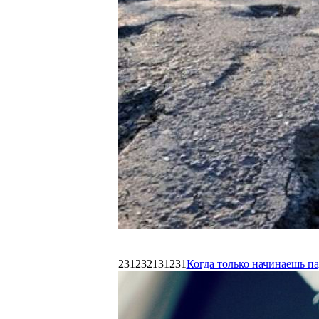
231232131231
Когда только начинаешь п