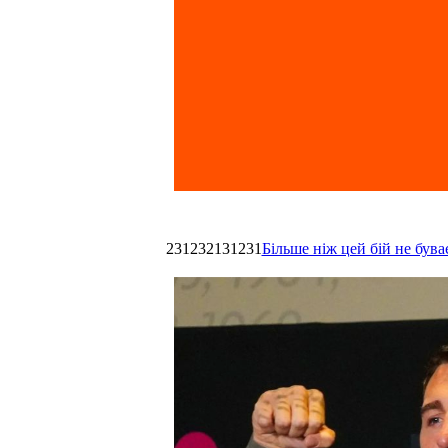
231232131231
Більше ніж цей бій не був