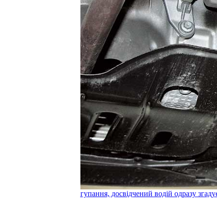
гупання, досвідчений водій одразу згаду