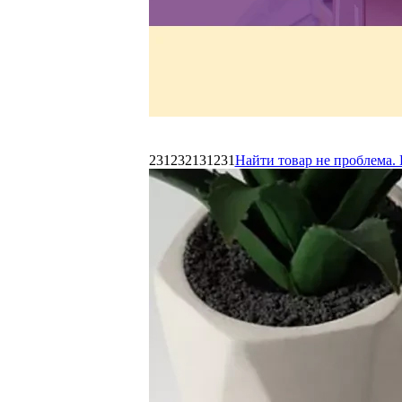
231232131231
Найти товар не проблема. 