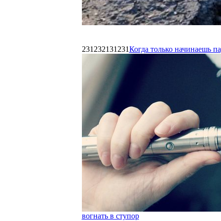
231232131231
Когда только начинаешь п
вогнать в ступор