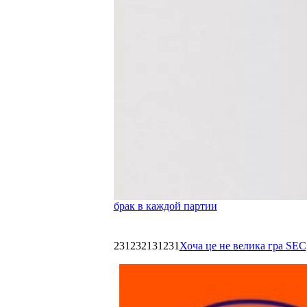
брак в каждой партии
231232131231
Хоча це не велика гра SEC,