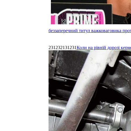
беззаперечний титул важковаговика прот
231232131231
Коли на рівній дорозі керм