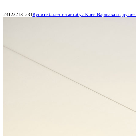
231232131231
Купите билет на автобус Киев Варшава и други