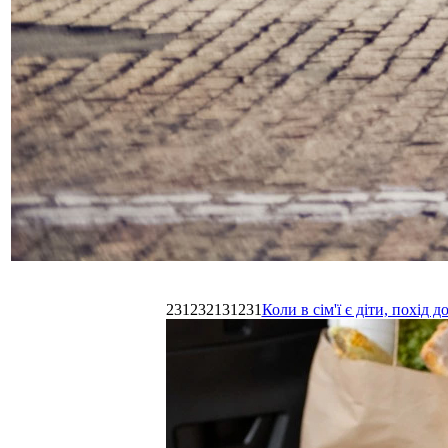
231232131231
Коли в сім'ї є діти, похі