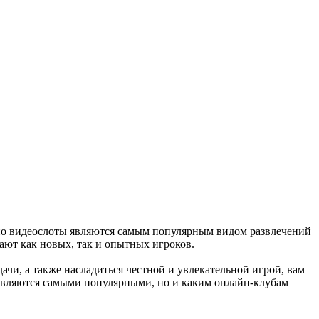
 видеослоты являются самым популярным видом развлечений
ют как новых, так и опытных игроков.
чи, а также насладиться честной и увлекательной игрой, вам
ы являются самыми популярными, но и каким онлайн-клубам