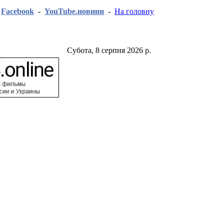
-
Facebook
-
YouTube.новини
-
На головну
Субота, 8 серпня 2026 р.