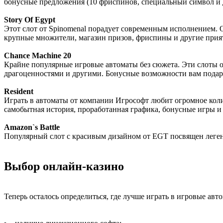
бонусные предложения (10 фриспинов, специальный символ и 
Story Of Egypt
Этот слот от Spinomenal порадует современным исполнением. 
крупные множители, магазин призов, фриспины и другие прия
Chance Machine 20
Крайне популярные игровые автоматы без сюжета. Эти слоты 
драгоценностями и другими. Бонусные возможности вам подарит
Resident
Играть в автоматы от компании Игрософт любит огромное колич
самобытная история, проработанная графика, бонусные игры и
Amazon`s Battle
Популярный слот с красивым дизайном от EGT посвящен леген
Выбор онлайн-казино
Теперь осталось определиться, где лучше играть в игровые авт