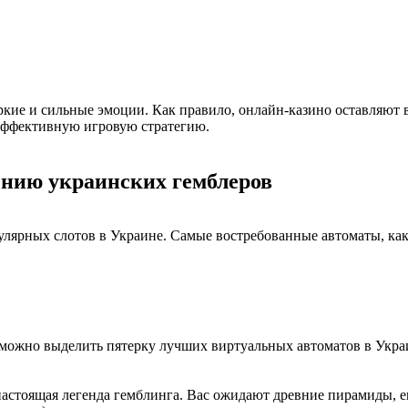
кие и сильные эмоции. Как правило, онлайн-казино оставляют в
 эффективную игровую стратегию.
нию украинских гемблеров
ярных слотов в Украине. Самые востребованные автоматы, как 
можно выделить пятерку лучших виртуальных автоматов в Укра
астоящая легенда гемблинга. Вас ожидают древние пирамиды, е