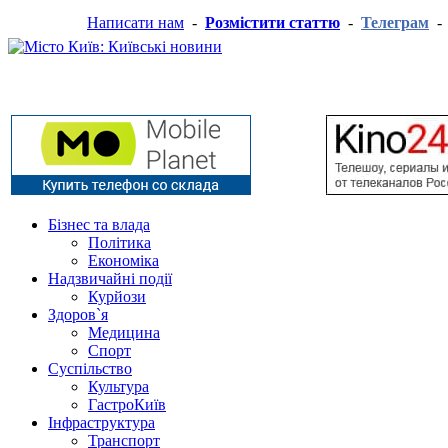
Написати нам
-
Розмістити статтю
-
Телеграм
Бізнес та влада
Політика
Економіка
Надзвичайні події
Курйози
Здоров`я
Медицина
Спорт
Суспільство
Культура
ГастроКиїв
Інфраструктура
Транспорт