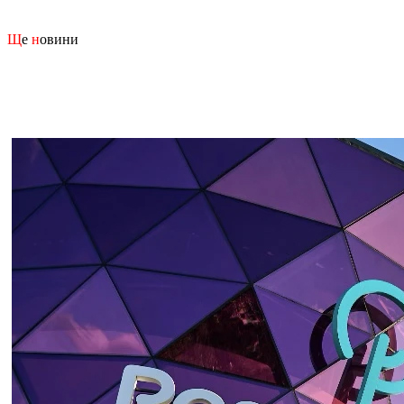
Щ
е
н
овини