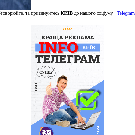
бговорюйте, та приєднуйтесь
КИЇВ
до нашого соціуму -
Telegram