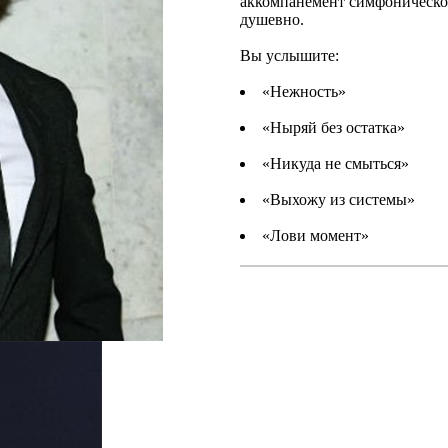
аккомпанемент симфоническог
душевно.
Вы услышите:
«Нежность»
«Ныряй без остатка»
«Никуда не смыться»
«Выхожу из системы»
«Лови момент»