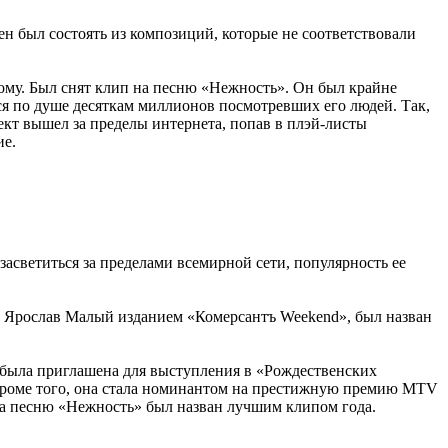
ен был состоять из композиций, которые не соответствовали
ому. Был снят клип на песню «Нежность». Он был крайне
 по душе десяткам миллионов посмотревших его людей. Так,
кт вышел за пределы интернета, попав в плэй-листы
ие.
засветиться за пределами всемирной сети, популярность ее
та Ярослав Малый изданием «Комерсантъ Weekend», был назван
 была приглашена для выступления в «Рождественских
Кроме того, она стала номинантом на престижную премию MTV
 на песню «Нежность» был назван лучшим клипом года.