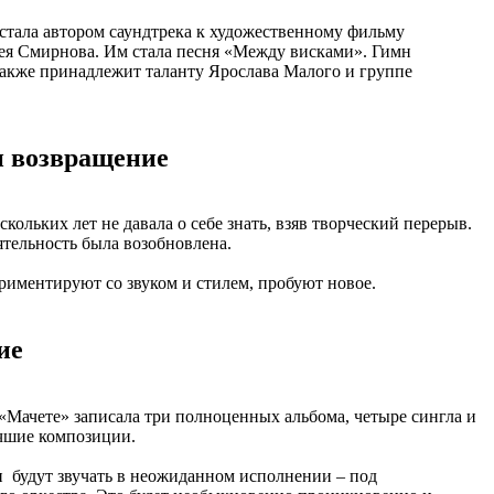
 стала автором саундтрека к художественному фильму
ея Смирнова. Им стала песня «Между висками». Гимн
акже принадлежит таланту Ярослава Малого и группе
и возвращение
кольких лет не давала о себе знать, взяв творческий перерыв.
ятельность была возобновлена.
риментируют со звуком и стилем, пробуют новое.
ие
«Мачете» записала три полноценных альбома, четыре сингла и
учшие композиции.
 будут звучать в неожиданном исполнении – под