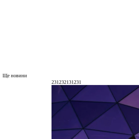
Ще новини
231232131231