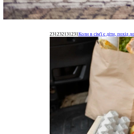
231232131231
Коли в сім'ї є діти, похі