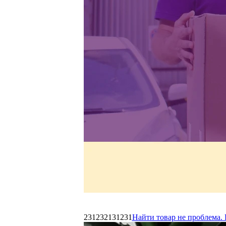
231232131231
Найти товар не проблема. 