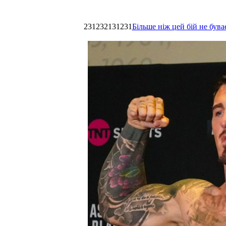
231232131231
Більше ніж цей бій не був