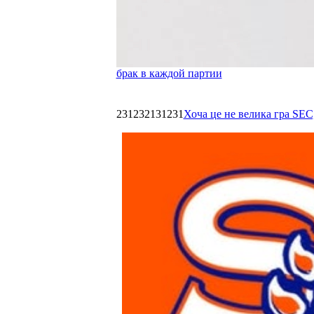
брак в каждой партии
231232131231
Хоча це не велика гра SEC,