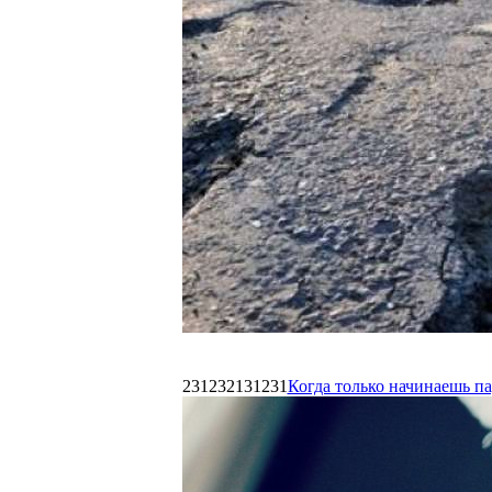
231232131231
Когда только начинаешь п