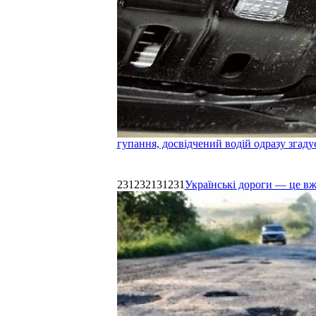
гупання, досвідчений водій одразу згаду
231232131231
Українські дороги — це в