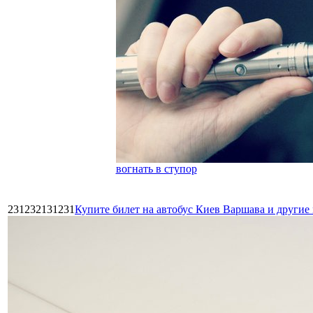
вогнать в ступор
231232131231
Купите билет на автобус Киев Варшава и други