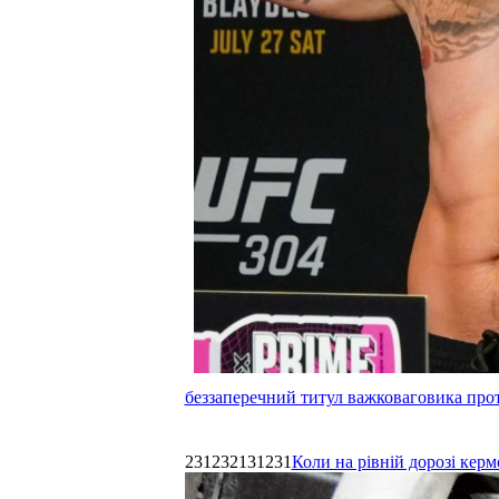
беззаперечний титул важковаговика прот
231232131231
Коли на рівній дорозі керм