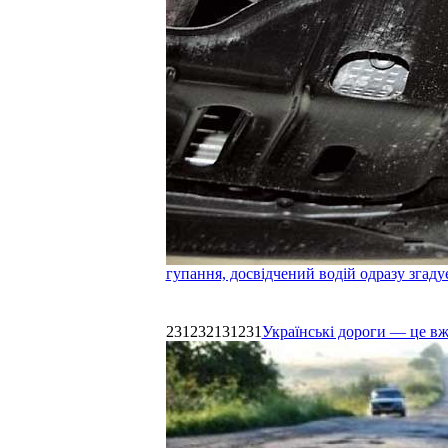
гупання, досвідчений водій одразу згаду
231232131231
Українські дороги — це в