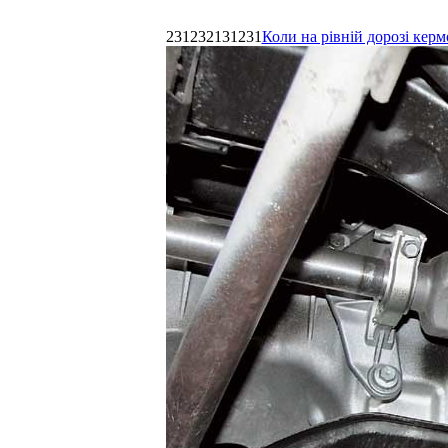
231232131231
Коли на рівній дорозі керм