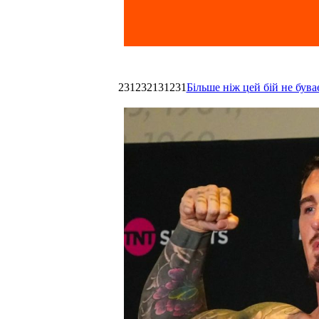
231232131231
Більше ніж цей бій не був