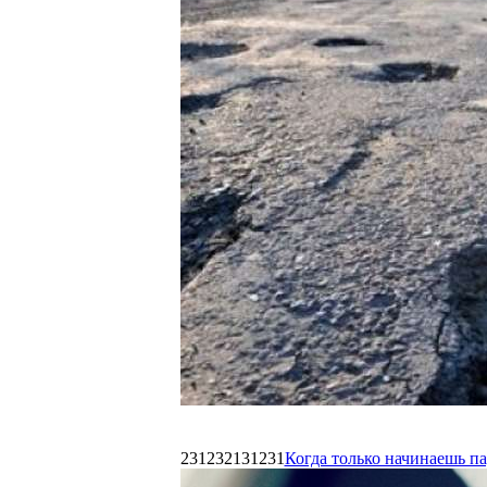
231232131231
Когда только начинаешь п