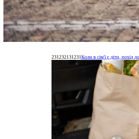
231232131231
Коли в сім'ї є діти, похі