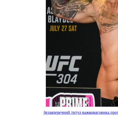
беззаперечний титул важковаговика прот