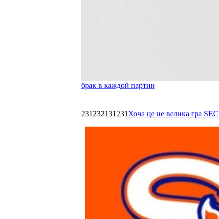
брак в каждой партии
231232131231
Хоча це не велика гра SEC,